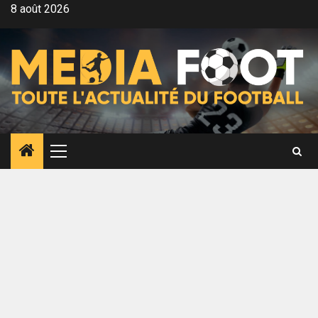
Aller
8 août 2026
au
contenu
Menu
principal