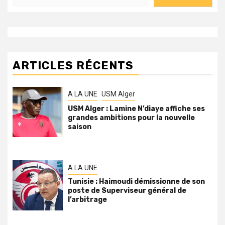
ARTICLES RÉCENTS
A LA UNE
USM Alger
USM Alger : Lamine N’diaye affiche ses
grandes ambitions pour la nouvelle
saison
A LA UNE
Tunisie : Haimoudi démissionne de son
poste de Superviseur général de
l’arbitrage