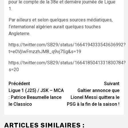
pour le compte de la 38e et dernière journée de Ligue
1.
Par ailleurs et selon quelques sources médiatiques,
l’international algérien aurait quelques touches
Angleterre.
https://twitter.com/SB29/status/1664194333543636992?
t=e0VjIwFmzzhJM8_q9vj7Sg&s=19
https://twitter.com/SB29/status/1664185041331830784?
s=20
Navigation
Précédent
Suivant
Ligue 1 (J25) / JSK – MCA
Galtier annonce que
d’article
: Patrice Beaumelle lance
Lionel Messi quittera le
le Classico
PSG à la fin de la saison !
ARTICLES SIMILAIRES :