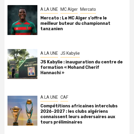
A LA UNE
MC Alger
Mercato
Mercato : Le MC Alger s’offre le
meilleur buteur du championnat
tanzanien
A LA UNE
JS Kabylie
JS Kabylie : inauguration du centre de
formation « Mohand Cherif
Hannachi »
A LA UNE
CAF
Compétitions africaines interclubs
2026-2027 : les clubs algériens
connaissent leurs adversaires aux
tours préliminaires