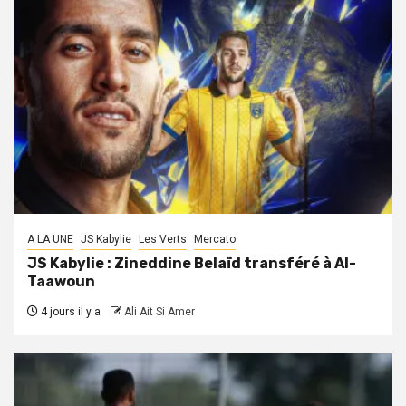
A LA UNE
JS Kabylie
Les Verts
Mercato
JS Kabylie : Zineddine Belaïd transféré à Al-
Taawoun
4 jours il y a
Ali Ait Si Amer