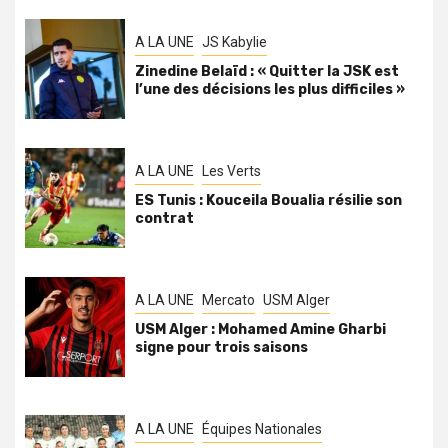
A LA UNE
JS Kabylie
Zinedine Belaïd : « Quitter la JSK est
l’une des décisions les plus difficiles »
A LA UNE
Les Verts
ES Tunis : Kouceila Boualia résilie son
contrat
A LA UNE
Mercato
USM Alger
USM Alger : Mohamed Amine Gharbi
signe pour trois saisons
A LA UNE
Équipes Nationales