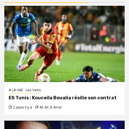
A LA UNE
Les Verts
ES Tunis : Kouceila Boualia résilie son contrat
2 jours il y a
Ali Ait Si Amer