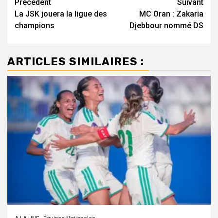
Navigation
Précédent
Suivant
La JSK jouera la ligue des
MC Oran : Zakaria
d’article
champions
Djebbour nommé DS
ARTICLES SIMILAIRES :