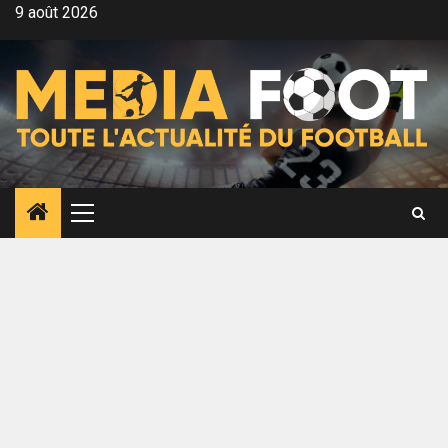
Aller
9 août 2026
au
contenu
Menu
principal