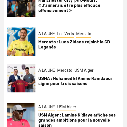
Manchester City | Aït-Nouri :
« J’aimerais être plus efficace
offensivement »
A LA UNE
Les Verts
Mercato
Mercato : Luca Zidane rejoint le CD
Leganés
A LA UNE
Mercato
USM Alger
USMA : Mohamed El Amine Ramdaoui
signe pour trois saisons
A LA UNE
USM Alger
USM Alger : Lamine N’diaye affiche ses
grandes ambitions pour la nouvelle
saison