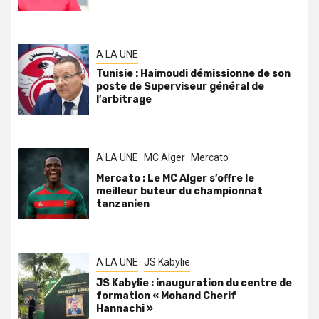
A LA UNE
Tunisie : Haimoudi démissionne de son
poste de Superviseur général de
l’arbitrage
A LA UNE
MC Alger
Mercato
Mercato : Le MC Alger s’offre le
meilleur buteur du championnat
tanzanien
A LA UNE
JS Kabylie
JS Kabylie : inauguration du centre de
formation « Mohand Cherif
Hannachi »