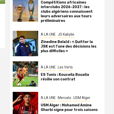
Compétitions africaines
interclubs 2026-2027 : les
clubs algériens connaissent
leurs adversaires aux tours
préliminaires
A LA UNE
JS Kabylie
Zinedine Belaïd : « Quitter la
JSK est l’une des décisions les
plus difficiles »
A LA UNE
Les Verts
ES Tunis : Kouceila Boualia
résilie son contrat
A LA UNE
Mercato
USM Alger
USM Alger : Mohamed Amine
Gharbi signe pour trois saisons