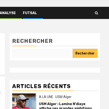
 ANALYSE
FUTSAL
RECHERCHER
Rechercher
ARTICLES RÉCENTS
t
A LA UNE
USM Alger
USM Alger : Lamine N’diaye
affiche ses grandes ambitions