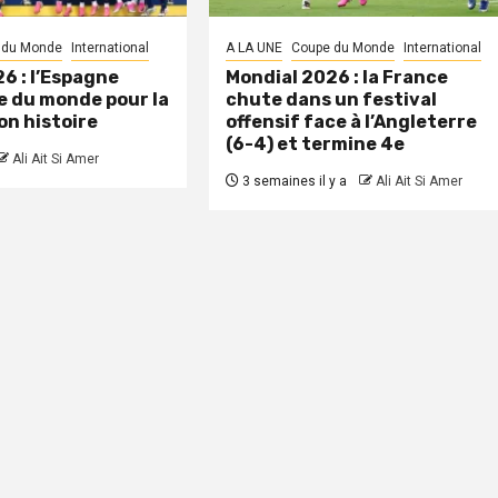
 du Monde
International
A LA UNE
Coupe du Monde
International
6 : l’Espagne
Mondial 2026 : la France
 du monde pour la
chute dans un festival
on histoire
offensif face à l’Angleterre
(6-4) et termine 4e
Ali Ait Si Amer
3 semaines il y a
Ali Ait Si Amer