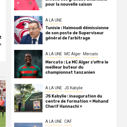
pour la nouvelle saison
A LA UNE
Tunisie : Haimoudi démissionne
de son poste de Superviseur
t
général de l’arbitrage
»
A LA UNE
MC Alger
Mercato
Mercato : Le MC Alger s’offre le
meilleur buteur du
championnat tanzanien
A LA UNE
JS Kabylie
JS Kabylie : inauguration du
centre de formation « Mohand
Cherif Hannachi »
A LA UNE
CAF