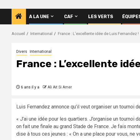
A LA UNE
CAF
LES VERTS
ÉQUIPE
Accueil
International
France : L’excellente idée de Luis Fernandez !
Divers
International
France : L’excellente idé
6 ans il y a
Ali Ait Si Amer
Luis Fernandez annonce qu’il veut organiser un tournoi d
« J’ai une idée pour les quartiers. J’organise un tournoi d
on fait une finale au grand Stade de France. Je fais monte
dise à tous ces jeunes : « On a une place pour vous, ne v