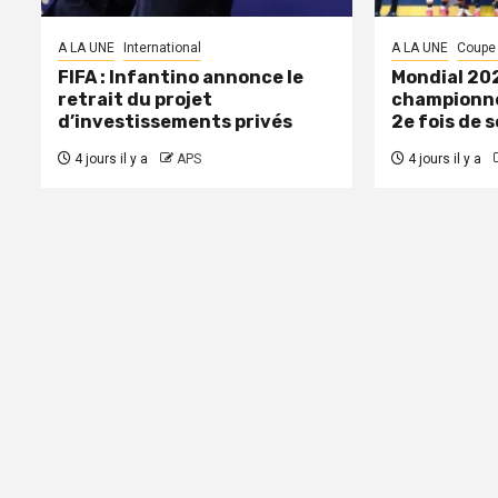
A LA UNE
International
A LA UNE
Coupe
FIFA : Infantino annonce le
Mondial 202
retrait du projet
championne
d’investissements privés
2e fois de s
4 jours il y a
APS
4 jours il y a