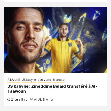
A LA UNE
JS Kabylie
Les Verts
Mercato
JS Kabylie : Zineddine Belaïd transféré à Al-
Taawoun
2 jours il y a
Ali Ait Si Amer