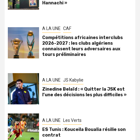
Hannachi »
A LA UNE
CAF
Compétitions africaines interclubs
2026-2027 : les clubs algériens
connaissent leurs adversaires aux
tours préliminaires
A LA UNE
JS Kabylie
Zinedine Belaïd : « Quitter la JSK est
l’une des décisions les plus difficiles »
A LA UNE
Les Verts
ES Tunis : Kouceila Boualia résilie son
contrat