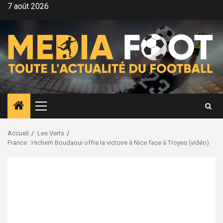
Aller
7 août 2026
au
contenu
Menu
principal
Accueil
Les Verts
France : Hichem Boudaoui offre la victoire à Nice face à Troyes (vidéo)