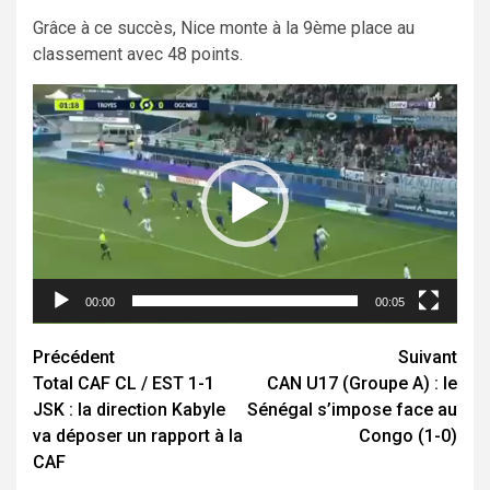
Grâce à ce succès, Nice monte à la 9ème place au
classement avec 48 points.
Lecteur
vidéo
00:00
00:05
Navigation
Précédent
Suivant
Total CAF CL / EST 1-1
CAN U17 (Groupe A) : le
d’article
JSK : la direction Kabyle
Sénégal s’impose face au
va déposer un rapport à la
Congo (1-0)
CAF