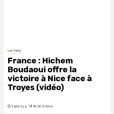
Les Verts
France : Hichem
Boudaoui offre la
victoire à Nice face à
Troyes (vidéo)
3 ans il y a
Ali Ait Si Amer