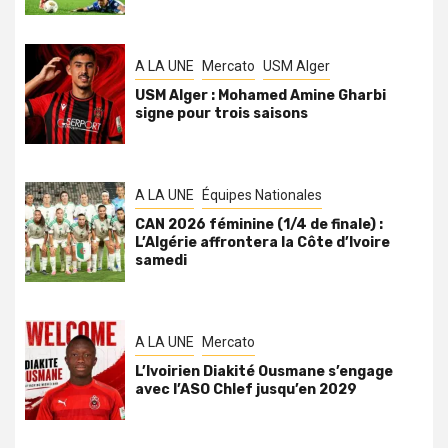
A LA UNE
Mercato
USM Alger
USM Alger : Mohamed Amine Gharbi
signe pour trois saisons
A LA UNE
Équipes Nationales
CAN 2026 féminine (1/4 de finale) :
L’Algérie affrontera la Côte d’Ivoire
samedi
A LA UNE
Mercato
L’Ivoirien Diakité Ousmane s’engage
avec l’ASO Chlef jusqu’en 2029