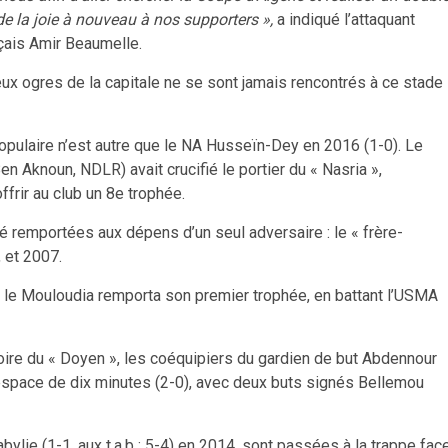
de la joie à nouveau à nos supporters »,
a indiqué l’attaquant
nçais Amir Beaumelle.
eux ogres de la capitale ne se sont jamais rencontrés à ce stade
populaire n’est autre que le NA Husseïn-Dey en 2016 (1-0). Le
 Aknoun, NDLR) avait crucifié le portier du « Nasria »,
ffrir au club un 8e trophée.
remportées aux dépens d’un seul adversaire : le « frère-
 et 2007.
, le Mouloudia remporta son premier trophée, en battant l’USMA
ire du « Doyen », les coéquipiers du gardien de but Abdennour
’espace de dix minutes (2-0), avec deux buts signés Bellemou
bylie (1-1, aux t.a.b : 5-4) en 2014, sont passées à la trappe fac