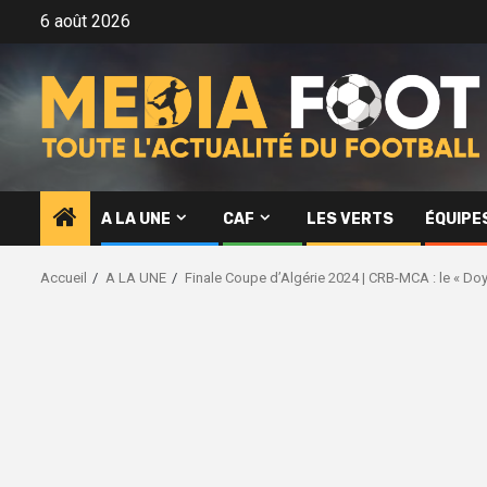
Aller
6 août 2026
au
contenu
A LA UNE
CAF
LES VERTS
ÉQUIPE
Accueil
A LA UNE
Finale Coupe d’Algérie 2024 | CRB-MCA : le « Do