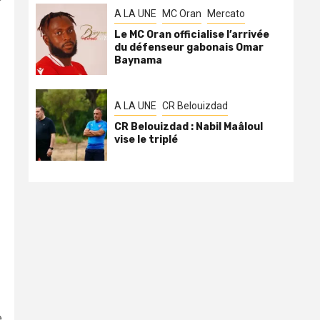
A LA UNE
MC Oran
Mercato
Le MC Oran officialise l’arrivée
du défenseur gabonais Omar
Baynama
A LA UNE
CR Belouizdad
CR Belouizdad : Nabil Maâloul
vise le triplé
e