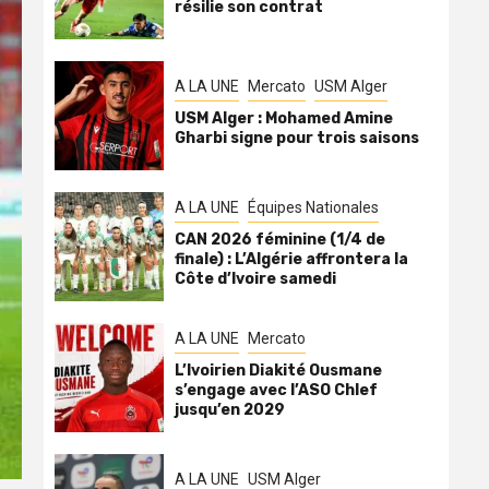
résilie son contrat
A LA UNE
Mercato
USM Alger
USM Alger : Mohamed Amine
Gharbi signe pour trois saisons
A LA UNE
Équipes Nationales
CAN 2026 féminine (1/4 de
finale) : L’Algérie affrontera la
Côte d’Ivoire samedi
A LA UNE
Mercato
L’Ivoirien Diakité Ousmane
s’engage avec l’ASO Chlef
jusqu’en 2029
A LA UNE
USM Alger