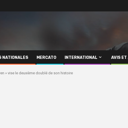
S NATIONALES
MERCATO
INTERNATIONAL
AVIS ET
yen » vise le deuxième doublé de son histoire