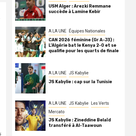
USM Alger : Arezki Remmane
succède à Lamine Kebir
e
A LA UNE
Équipes Nationales
CAN 2026 féminine (Gr A-J3) :
L’Algérie bat le Kenya 2-0 et se
qualifie pour les quarts de finale
A LA UNE
JS Kabylie
JS Kabylie : cap sur la Tunisie
A LA UNE
JS Kabylie
Les Verts
Mercato
JS Kabylie : Zineddine Belaïd
transféré à Al-Taawoun
é