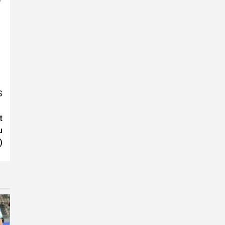
S
t
u
)