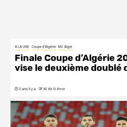
A LA UNE
Coupe d'Algérie
MC Alger
Finale Coupe d’Algérie 2
vise le deuxième doublé 
2 ans il y a
Ali Ait Si Amer