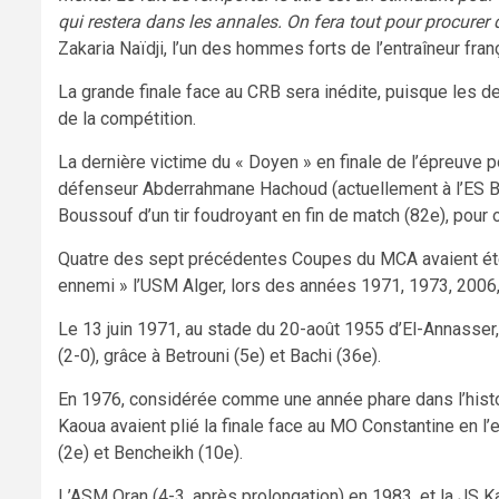
qui restera dans les annales. On fera tout pour procurer 
Zakaria Naïdji, l’un des hommes forts de l’entraîneur fra
La grande finale face au CRB sera inédite, puisque les d
de la compétition.
La dernière victime du « Doyen » en finale de l’épreuve 
défenseur Abderrahmane Hachoud (actuellement à l’ES Ben
Boussouf d’un tir foudroyant en fin de match (82e), pour o
Quatre des sept précédentes Coupes du MCA avaient été 
ennemi » l’USM Alger, lors des années 1971, 1973, 2006,
Le 13 juin 1971, au stade du 20-août 1955 d’El-Annasser
(2-0), grâce à Betrouni (5e) et Bachi (36e).
En 1976, considérée comme une année phare dans l’histo
Kaoua avaient plié la finale face au MO Constantine en l
(2e) et Bencheikh (10e).
L’ASM Oran (4-3, après prolongation) en 1983, et la JS Ka