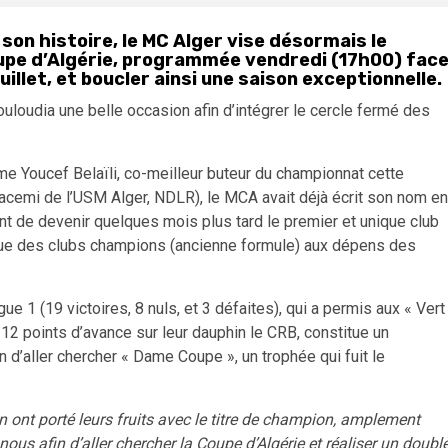
son histoire, le MC Alger vise désormais le
 Coupe d’Algérie, programmée vendredi (17h00) fac
illet, et boucler ainsi une saison exceptionnelle.
loudia une belle occasion afin d’intégrer le cercle fermé des
e Youcef Belaïli, co-meilleur buteur du championnat cette
acemi de l’USM Alger, NDLR), le MCA avait déjà écrit son nom en
ant de devenir quelques mois plus tard le premier et unique club
frique des clubs champions (ancienne formule) aux dépens des
ue 1 (19 victoires, 8 nuls, et 3 défaites), qui a permis aux « Vert
12 points d’avance sur leur dauphin le CRB, constitue un
 d’aller chercher « Dame Coupe », un trophée qui fuit le
on ont porté leurs fruits avec le titre de champion, amplement
 nous afin d’aller chercher la Coupe d’Algérie et réaliser un doubl