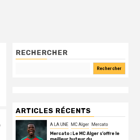
RECHERCHER
Rechercher
ARTICLES RÉCENTS
A LA UNE
MC Alger
Mercato
e
Mercato : Le MC Alger s’offre le
meilleur buteur du