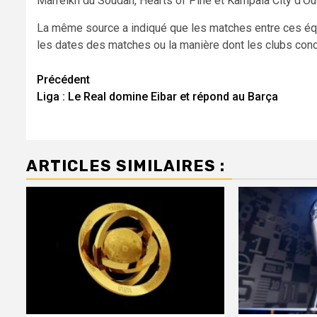
Marreikh du Soudan, Hearts of Pine et Kampala City d’O
La même source a indiqué que les matches entre ces équi
les dates des matches ou la manière dont les clubs conc
Navigation
Précédent
Liga : Le Real domine Eibar et répond au Barça
d’article
ARTICLES SIMILAIRES :