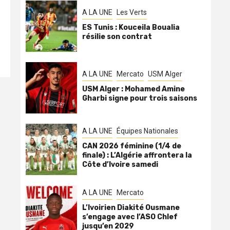
A LA UNE
Les Verts
ES Tunis : Kouceila Boualia
résilie son contrat
A LA UNE
Mercato
USM Alger
USM Alger : Mohamed Amine
Gharbi signe pour trois saisons
A LA UNE
Équipes Nationales
CAN 2026 féminine (1/4 de
finale) : L’Algérie affrontera la
Côte d’Ivoire samedi
A LA UNE
Mercato
L’Ivoirien Diakité Ousmane
s’engage avec l’ASO Chlef
jusqu’en 2029