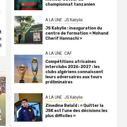
championnat tanzanien
t
A LA UNE
JS Kabylie
JS Kabylie : inauguration du
t
centre de formation « Mohand
Cherif Hannachi »
n
l
A LA UNE
CAF
Compétitions africaines
interclubs 2026-2027 : les
clubs algériens connaissent
leurs adversaires aux tours
préliminaires
A LA UNE
JS Kabylie
Zinedine Belaïd : « Quitter la
JSK est l’une des décisions les
plus difficiles »