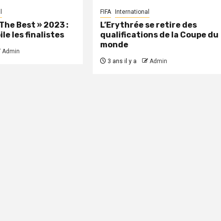
l
FIFA
International
The Best » 2023 :
L’Erythrée se retire des
ile les finalistes
qualifications de la Coupe du
monde
Admin
3 ans il y a
Admin