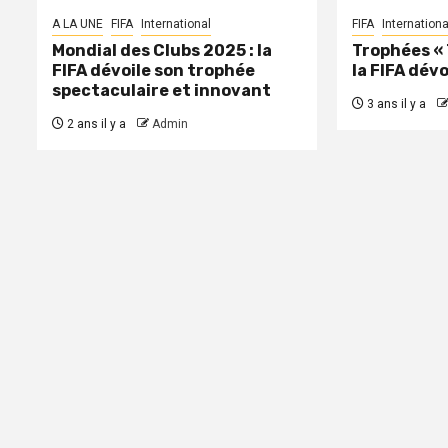
A LA UNE
FIFA
International
FIFA
Internationa
Mondial des Clubs 2025 : la
Trophées « 
FIFA dévoile son trophée
la FIFA dévo
spectaculaire et innovant
3 ans il y a
2 ans il y a
Admin