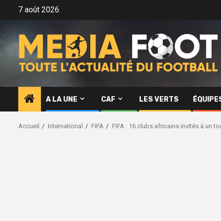
Aller
7 août 2026
au
contenu
A LA UNE
CAF
LES VERTS
ÉQUIPE
Accueil
International
FIFA
FIFA : 16 clubs africains invités à un to