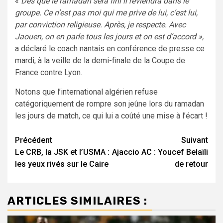
«
Dès que le ramadan sera fini il reviendra dans le
groupe. Ce n’est pas moi qui me prive de lui, c’est lui,
par conviction religieuse. Après, je respecte. Avec
Jaouen, on en parle tous les jours et on est d’accord »,
a déclaré le coach nantais en conférence de presse ce
mardi, à la veille de la demi-finale de la Coupe de
France contre Lyon.
Notons que l’international algérien refuse
catégoriquement de rompre son jeûne lors du ramadan
les jours de match, ce qui lui a coûté une mise à l’écart !
Navigation
Précédent
Suivant
Le CRB, la JSK et l’USMA :
Ajaccio AC : Youcef Belaïli
d’article
les yeux rivés sur le Caire
de retour
ARTICLES SIMILAIRES :