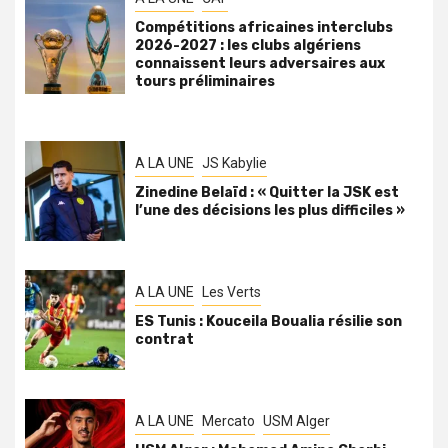
Compétitions africaines interclubs
2026-2027 : les clubs algériens
connaissent leurs adversaires aux
tours préliminaires
A LA UNE
JS Kabylie
Zinedine Belaïd : « Quitter la JSK est
l’une des décisions les plus difficiles »
A LA UNE
Les Verts
ES Tunis : Kouceila Boualia résilie son
contrat
A LA UNE
Mercato
USM Alger