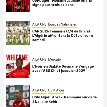
USM Alger : Mohamed Amine Gharbi
signe pour trois saisons
A LA UNE
Équipes Nationales
CAN 2026 féminine (1/4 de finale) :
L’Algérie affrontera la Côte d’Ivoire
samedi
A LA UNE
Mercato
L’Ivoirien Diakité Ousmane s’engage
avec l’ASO Chlef jusqu’en 2029
A LA UNE
USM Alger
USM Alger : Arezki Remmane succède
à Lamine Kebir