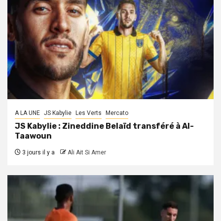
A LA UNE
JS Kabylie
Les Verts
Mercato
JS Kabylie : Zineddine Belaïd transféré à Al-
Taawoun
3 jours il y a
Ali Ait Si Amer