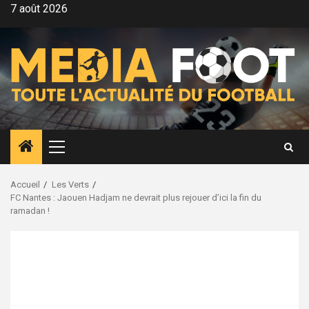
Aller
7 août 2026
au
contenu
Menu
principal
Accueil
Les Verts
FC Nantes : Jaouen Hadjam ne devrait plus rejouer d’ici la fin du
ramadan !