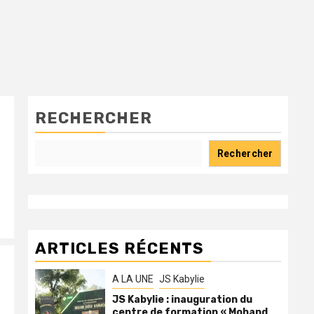
RECHERCHER
Rechercher
ARTICLES RÉCENTS
A LA UNE
JS Kabylie
JS Kabylie : inauguration du
centre de formation « Mohand