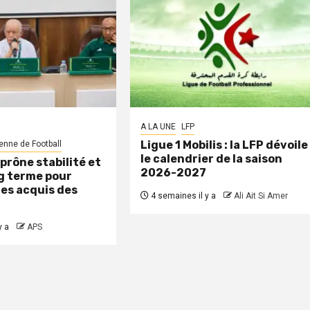
A LA UNE
LFP
Ligue 1 Mobilis : la LFP dévoile
enne de Football
le calendrier de la saison
 prône stabilité et
2026-2027
ng terme pour
les acquis des
4 semaines il y a
Ali Ait Si Amer
y a
APS