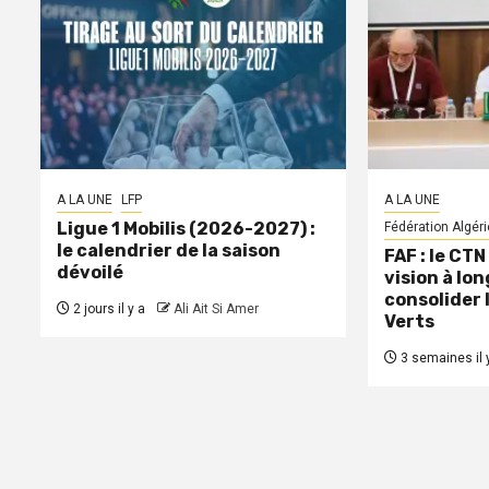
A LA UNE
LFP
A LA UNE
Ligue 1 Mobilis (2026-2027) :
Fédération Algéri
le calendrier de la saison
FAF : le CTN
dévoilé
vision à lo
consolider 
2 jours il y a
Ali Ait Si Amer
Verts
3 semaines il 