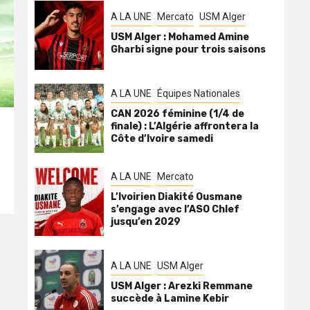
A LA UNE
Mercato
USM Alger
USM Alger : Mohamed Amine
Gharbi signe pour trois saisons
A LA UNE
Équipes Nationales
CAN 2026 féminine (1/4 de
finale) : L’Algérie affrontera la
Côte d’Ivoire samedi
A LA UNE
Mercato
L’Ivoirien Diakité Ousmane
s’engage avec l’ASO Chlef
jusqu’en 2029
A LA UNE
USM Alger
USM Alger : Arezki Remmane
succède à Lamine Kebir