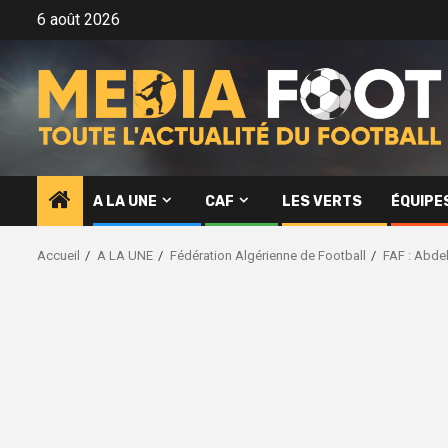
Aller
6 août 2026
au
contenu
A LA UNE
CAF
LES VERTS
ÉQUIPE
Accueil
A LA UNE
Fédération Algérienne de Football
FAF : Abdel