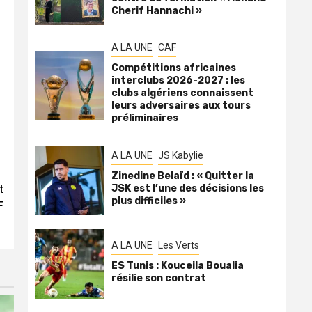
Cherif Hannachi »
A LA UNE
CAF
Compétitions africaines
interclubs 2026-2027 : les
clubs algériens connaissent
leurs adversaires aux tours
préliminaires
A LA UNE
JS Kabylie
Zinedine Belaïd : « Quitter la
JSK est l’une des décisions les
t
plus difficiles »
F
A LA UNE
Les Verts
ES Tunis : Kouceila Boualia
résilie son contrat