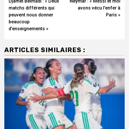
Djamel Belmadi : « Deux
Neymar : « Messi et moi
d’article
matchs différents qui
avons vécu l’enfer à
peuvent nous donner
Paris »
beaucoup
d’enseignements »
ARTICLES SIMILAIRES :