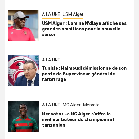
A LA UNE
USM Alger
USM Alger : Lamine N’diaye affiche ses
grandes ambitions pour la nouvelle
saison
A LA UNE
Tunisie : Haimoudi démissionne de son
poste de Superviseur général de
l’arbitrage
A LA UNE
MC Alger
Mercato
Mercato : Le MC Alger s’offre le
meilleur buteur du championnat
tanzanien