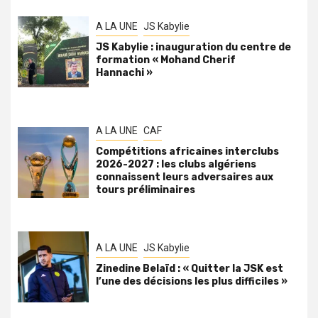
A LA UNE
JS Kabylie
JS Kabylie : inauguration du centre de
formation « Mohand Cherif
Hannachi »
A LA UNE
CAF
Compétitions africaines interclubs
2026-2027 : les clubs algériens
connaissent leurs adversaires aux
tours préliminaires
A LA UNE
JS Kabylie
Zinedine Belaïd : « Quitter la JSK est
l’une des décisions les plus difficiles »