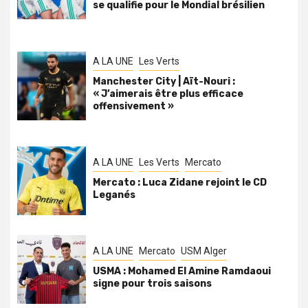
se qualifie pour le Mondial brésilien
A LA UNE
Les Verts
Manchester City | Aït-Nouri :
« J’aimerais être plus efficace
offensivement »
A LA UNE
Les Verts
Mercato
Mercato : Luca Zidane rejoint le CD
Leganés
A LA UNE
Mercato
USM Alger
USMA : Mohamed El Amine Ramdaoui
signe pour trois saisons