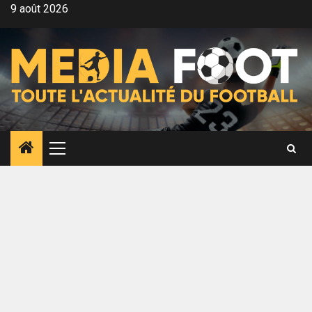
Aller
9 août 2026
au
contenu
Menu
principal