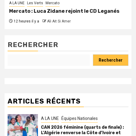
A LA UNE
Les Verts
Mercato
Mercato : Luca Zidane rejoint le CD Leganés
12 heures il y a
Ali Ait Si Amer
RECHERCHER
Rechercher
ARTICLES RÉCENTS
A LA UNE
Équipes Nationales
CAN 2026 féminine (quarts de finale) :
L’Algérie renverse la Côte d’Ivoire et