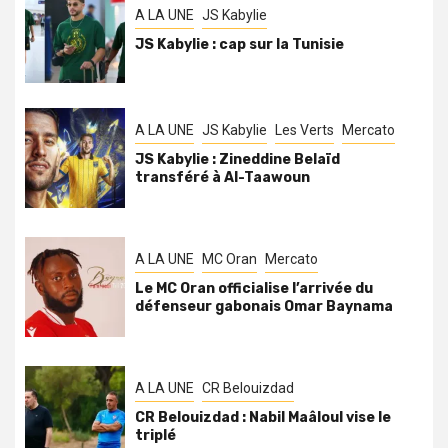
A LA UNE
JS Kabylie
JS Kabylie : cap sur la Tunisie
A LA UNE
JS Kabylie
Les Verts
Mercato
JS Kabylie : Zineddine Belaïd
transféré à Al-Taawoun
A LA UNE
MC Oran
Mercato
Le MC Oran officialise l’arrivée du
défenseur gabonais Omar Baynama
A LA UNE
CR Belouizdad
CR Belouizdad : Nabil Maâloul vise le
triplé