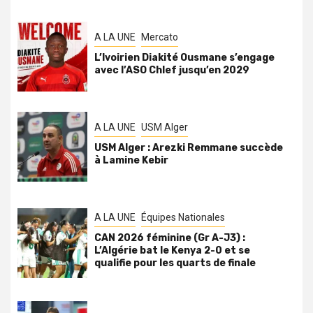
A LA UNE
Mercato
L’Ivoirien Diakité Ousmane s’engage
avec l’ASO Chlef jusqu’en 2029
A LA UNE
USM Alger
USM Alger : Arezki Remmane succède
à Lamine Kebir
A LA UNE
Équipes Nationales
CAN 2026 féminine (Gr A-J3) :
L’Algérie bat le Kenya 2-0 et se
qualifie pour les quarts de finale