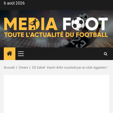
Aller
6 août 2026
au
contenu
Menu
principal
Accueil
Divers
ES Sahel : Karim Aribi courtisé par un club égyptien !