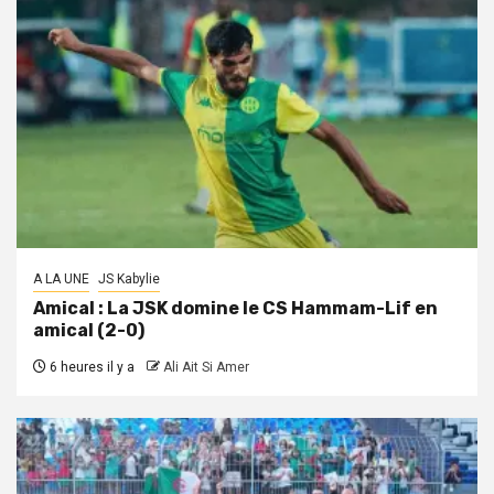
A LA UNE
JS Kabylie
Amical : La JSK domine le CS Hammam-Lif en
amical (2-0)
6 heures il y a
Ali Ait Si Amer