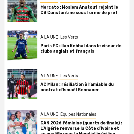
Mercato : Moslem Anatouf rejoint le
CS Constantine sous forme de prêt
A LA UNE
Les Verts
Paris FC : Ilan Kebbal dans le viseur de
clubs anglais et français
A LA UNE
Les Verts
AC Milan : résiliation à l’amiable du
contrat d’Ismaël Bennacer
A LA UNE
Équipes Nationales
CAN 2026 féminine (quarts de finale) :
L’Algérie renverse la Côte d’Ivoire et
se qualifie pour le Mondial brésilien