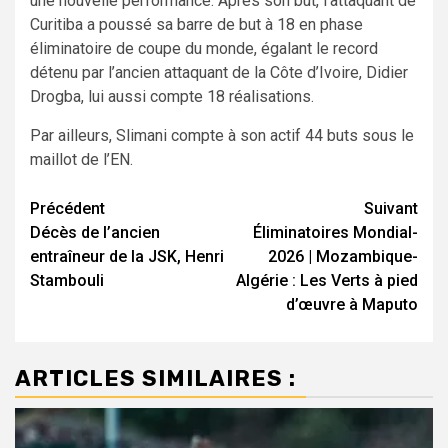
une nouvelle performance. Après son but, l’attaquant de
Curitiba a poussé sa barre de but à 18 en phase
éliminatoire de coupe du monde, égalant le record
détenu par l’ancien attaquant de la Côte d’Ivoire, Didier
Drogba, lui aussi compte 18 réalisations.
Par ailleurs, Slimani compte à son actif 44 buts sous le
maillot de l’EN.
Navigation
Précédent
Suivant
Décès de l’ancien
Éliminatoires Mondial-
d’article
entraîneur de la JSK, Henri
2026 | Mozambique-
Stambouli
Algérie : Les Verts à pied
d’œuvre à Maputo
ARTICLES SIMILAIRES :