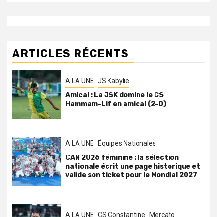
ARTICLES RÉCENTS
A LA UNE
JS Kabylie
Amical : La JSK domine le CS
Hammam-Lif en amical (2-0)
A LA UNE
Équipes Nationales
CAN 2026 féminine : la sélection
nationale écrit une page historique et
valide son ticket pour le Mondial 2027
A LA UNE
CS Constantine
Mercato