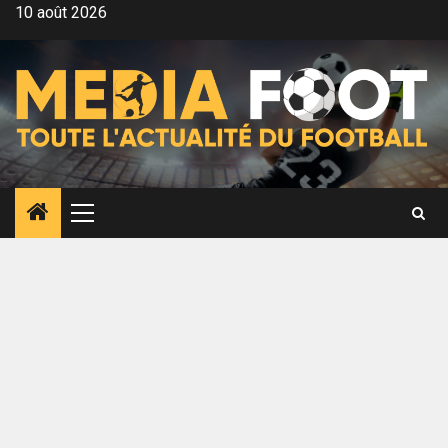
Aller
10 août 2026
au
contenu
Menu
principal