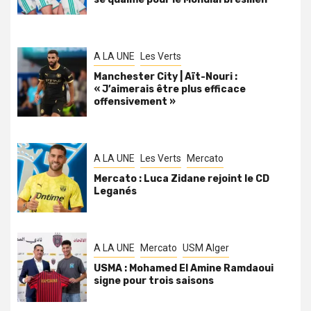
A LA UNE
Les Verts
Manchester City | Aït-Nouri :
« J’aimerais être plus efficace
offensivement »
A LA UNE
Les Verts
Mercato
Mercato : Luca Zidane rejoint le CD
Leganés
A LA UNE
Mercato
USM Alger
USMA : Mohamed El Amine Ramdaoui
signe pour trois saisons