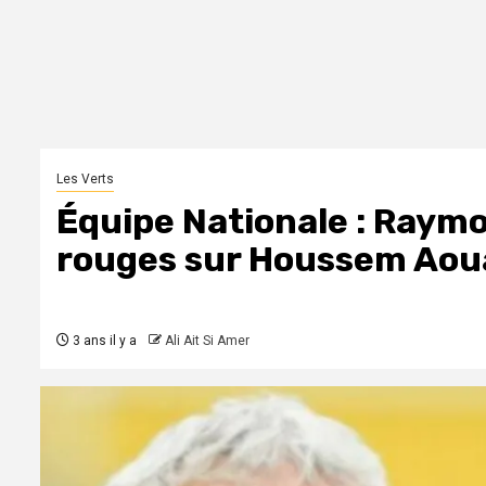
Les Verts
Équipe Nationale : Raym
rouges sur Houssem Aou
3 ans il y a
Ali Ait Si Amer