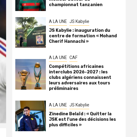
championnat tanzanien
A LA UNE
JS Kabylie
JS Kabylie : inauguration du
centre de formation « Mohand
Cherif Hannachi »
A LA UNE
CAF
Compétitions africaines
interclubs 2026-2027 : les
clubs algériens connaissent
leurs adversaires aux tours
préliminaires
A LA UNE
JS Kabylie
Zinedine Belaïd : « Quitter la
JSK est l’une des décisions les
plus difficiles »