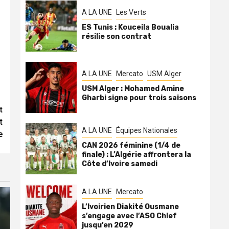
A LA UNE
Les Verts
ES Tunis : Kouceila Boualia
résilie son contrat
A LA UNE
Mercato
USM Alger
USM Alger : Mohamed Amine
Gharbi signe pour trois saisons
t
t
A LA UNE
Équipes Nationales
e
CAN 2026 féminine (1/4 de
finale) : L’Algérie affrontera la
Côte d’Ivoire samedi
A LA UNE
Mercato
L’Ivoirien Diakité Ousmane
s’engage avec l’ASO Chlef
jusqu’en 2029