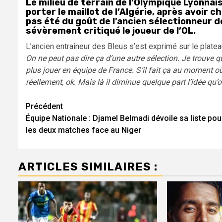
Le milieu de terrain de l’Olympique Lyonnai
porter le maillot de l’Algérie, après avoir c
pas été du goût de l’ancien sélectionneur 
sévèrement critiqué le joueur de l’OL.
L’ancien entraîneur des Bleus s’est exprimé sur le platea
On ne peut pas dire ça d’une autre sélection. Je trouve qu
plus jouer en équipe de France. S’il fait ça au moment où i
réellement, ok. Mais là il diminue quelque part l’idée qu’o
Navigation
Précédent
Équipe Nationale : Djamel Belmadi dévoile sa liste pou
d’article
les deux matches face au Niger
ARTICLES SIMILAIRES :