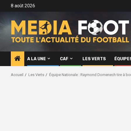
Aller
8 août 2026
au
contenu
A LA UNE
CAF
LES VERTS
ÉQUIPE
Accueil
Les Verts
Équipe Nationale : Raymond Domenech tire à b