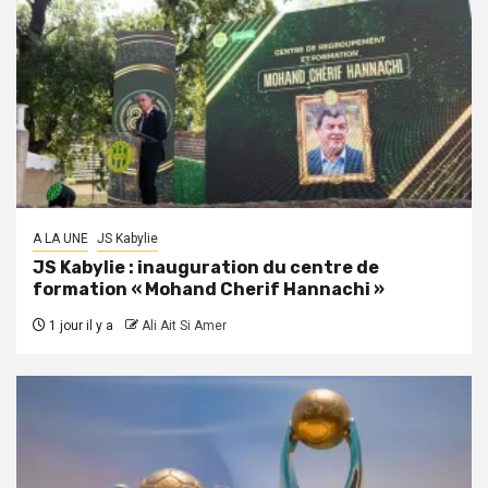
A LA UNE
JS Kabylie
JS Kabylie : inauguration du centre de
formation « Mohand Cherif Hannachi »
1 jour il y a
Ali Ait Si Amer