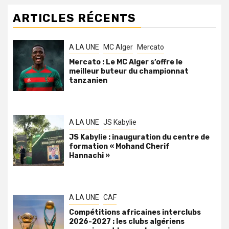
ARTICLES RÉCENTS
A LA UNE
MC Alger
Mercato
Mercato : Le MC Alger s’offre le
meilleur buteur du championnat
tanzanien
A LA UNE
JS Kabylie
JS Kabylie : inauguration du centre de
formation « Mohand Cherif
Hannachi »
A LA UNE
CAF
Compétitions africaines interclubs
2026-2027 : les clubs algériens