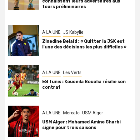
connaissent leurs adversaires aux
tours préliminaires
A LA UNE
JS Kabylie
Zinedine Belaïd : « Quitter la JSK est
l’une des décisions les plus difficiles »
A LA UNE
Les Verts
ES Tunis : Kouceila Boualia résilie son
contrat
A LA UNE
Mercato
USM Alger
USM Alger : Mohamed Amine Gharbi
signe pour trois saisons