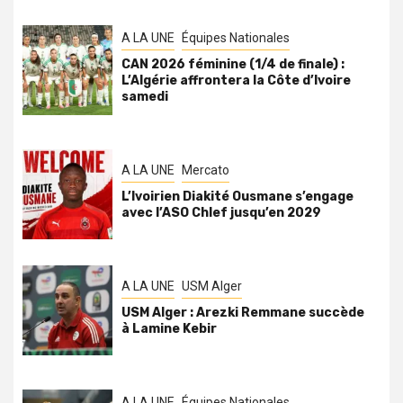
A LA UNE
Équipes Nationales
CAN 2026 féminine (1/4 de finale) :
L’Algérie affrontera la Côte d’Ivoire
samedi
A LA UNE
Mercato
L’Ivoirien Diakité Ousmane s’engage
avec l’ASO Chlef jusqu’en 2029
A LA UNE
USM Alger
USM Alger : Arezki Remmane succède
à Lamine Kebir
A LA UNE
Équipes Nationales