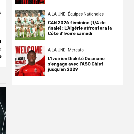
l
A LA UNE
Équipes Nationales
CAN 2026 féminine (1/4 de
finale) : L’Algérie affrontera la
Côte d’Ivoire samedi
t
a
A LA UNE
Mercato
e
L’Ivoirien Diakité Ousmane
s’engage avec l’ASO Chlef
jusqu’en 2029