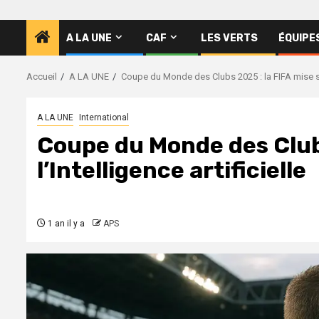
A LA UNE
CAF
LES VERTS
ÉQUIPE
Accueil
A LA UNE
Coupe du Monde des Clubs 2025 : la FIFA mise sur 
A LA UNE
International
Coupe du Monde des Clubs
l’Intelligence artificielle
1 an il y a
APS