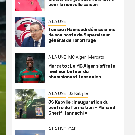
pour la nouvelle saison
A LA UNE
Tunisie : Haimoudi démissionne
de son poste de Superviseur
général de l’arbitrage
A LA UNE
MC Alger
Mercato
Mercato : Le MC Alger s’offre le
meilleur buteur du
championnat tanzanien
A LA UNE
JS Kabylie
JS Kabylie : inauguration du
centre de formation « Mohand
Cherif Hannachi »
A LA UNE
CAF