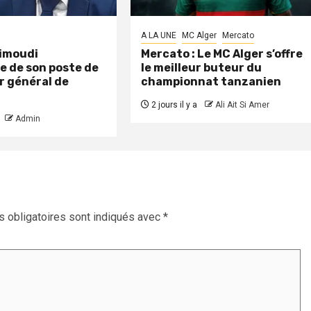
A LA UNE
MC Alger
Mercato
aimoudi
Mercato : Le MC Alger s’offre
e de son poste de
le meilleur buteur du
r général de
championnat tanzanien
2 jours il y a
Ali Ait Si Amer
Admin
 obligatoires sont indiqués avec
*