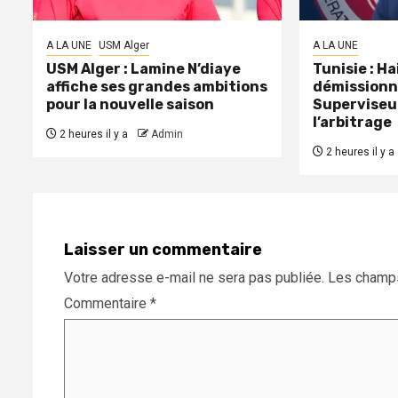
A LA UNE
USM Alger
A LA UNE
USM Alger : Lamine N’diaye
Tunisie : H
affiche ses grandes ambitions
démissionn
pour la nouvelle saison
Superviseu
l’arbitrage
2 heures il y a
Admin
2 heures il y a
Laisser un commentaire
Votre adresse e-mail ne sera pas publiée.
Les champs
Commentaire
*