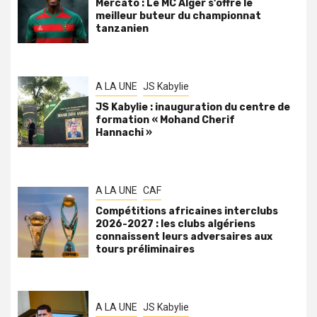
Mercato : Le MC Alger s’offre le
meilleur buteur du championnat
tanzanien
A LA UNE
JS Kabylie
JS Kabylie : inauguration du centre de
formation « Mohand Cherif
Hannachi »
A LA UNE
CAF
Compétitions africaines interclubs
2026-2027 : les clubs algériens
connaissent leurs adversaires aux
tours préliminaires
A LA UNE
JS Kabylie