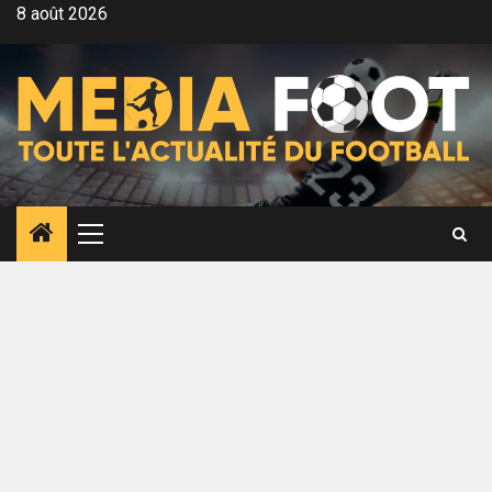
Aller
8 août 2026
au
contenu
Menu
principal