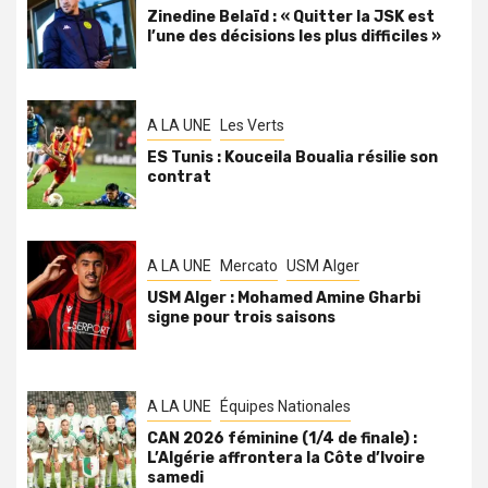
Zinedine Belaïd : « Quitter la JSK est
l’une des décisions les plus difficiles »
A LA UNE
Les Verts
ES Tunis : Kouceila Boualia résilie son
contrat
A LA UNE
Mercato
USM Alger
USM Alger : Mohamed Amine Gharbi
signe pour trois saisons
A LA UNE
Équipes Nationales
CAN 2026 féminine (1/4 de finale) :
L’Algérie affrontera la Côte d’Ivoire
samedi