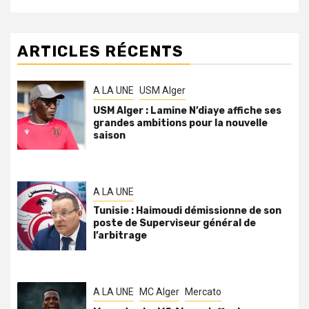
ARTICLES RÉCENTS
A LA UNE
USM Alger
USM Alger : Lamine N’diaye affiche ses
grandes ambitions pour la nouvelle
saison
A LA UNE
Tunisie : Haimoudi démissionne de son
poste de Superviseur général de
l’arbitrage
A LA UNE
MC Alger
Mercato