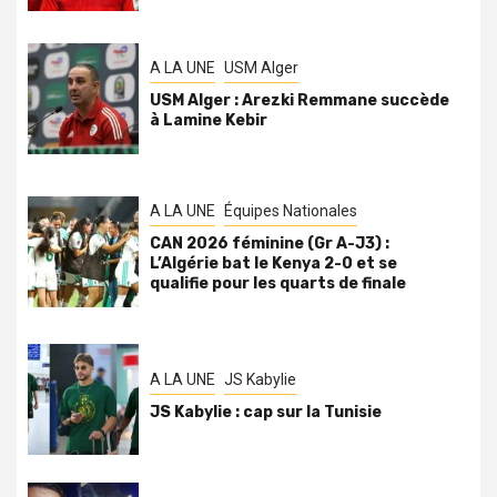
A LA UNE
USM Alger
USM Alger : Arezki Remmane succède
à Lamine Kebir
A LA UNE
Équipes Nationales
CAN 2026 féminine (Gr A-J3) :
L’Algérie bat le Kenya 2-0 et se
qualifie pour les quarts de finale
A LA UNE
JS Kabylie
JS Kabylie : cap sur la Tunisie