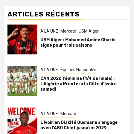
ARTICLES RÉCENTS
A LA UNE
Mercato
USM Alger
USM Alger : Mohamed Amine Gharbi
signe pour trois saisons
A LA UNE
Équipes Nationales
CAN 2026 féminine (1/4 de finale) :
L’Algérie affrontera la Côte d’Ivoire
samedi
A LA UNE
Mercato
L’Ivoirien Diakité Ousmane s’engage
avec l’ASO Chlef jusqu’en 2029