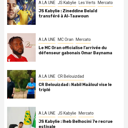
A LA UNE
JS Kabylie
Les Verts
Mercato
JS Kabylie : Zineddine Belaïd
transféré à Al-Taawoun
A LA UNE
MC Oran
Mercato
Le MC Oran officialise l’arrivée du
défenseur gabonais Omar Baynama
A LA UNE
CR Belouizdad
CR Belouizdad : Nabil Maâloul vise le
triplé
A LA UNE
JS Kabylie
Mercato
JS Kabylie : Iheb Belhocini 7e recrue
estivale