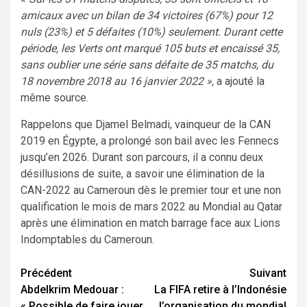
amicaux avec un bilan de 34 victoires (67%) pour 12
nuls (23%) et 5 défaites (10%) seulement. Durant cette
période, les Verts ont marqué 105 buts et encaissé 35,
sans oublier une série sans défaite de 35 matchs, du
18 novembre 2018 au 16 janvier 2022 »,
a ajouté la
même source.
Rappelons que Djamel Belmadi, vainqueur de la CAN
2019 en Égypte, a prolongé son bail avec les Fennecs
jusqu’en 2026. Durant son parcours, il a connu deux
désillusions de suite, a savoir une élimination de la
CAN-2022 au Cameroun dès le premier tour et une non
qualification le mois de mars 2022 au Mondial au Qatar
après une élimination en match barrage face aux Lions
Indomptables du Cameroun.
Navigation
Précédent
Suivant
Abdelkrim Medouar :
La FIFA retire à l’Indonésie
d’article
« Possible de faire jouer
l’organisation du mondial