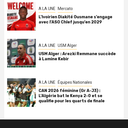
A LA UNE
Mercato
L’Ivoirien Diakité Ousmane s’engage
avec l’ASO Chlef jusqu’en 2029
A LA UNE
USM Alger
USM Alger : Arezki Remmane succède
à Lamine Kebir
A LA UNE
Équipes Nationales
CAN 2026 féminine (Gr A-J3) :
L’Algérie bat le Kenya 2-0 et se
qualifie pour les quarts de finale