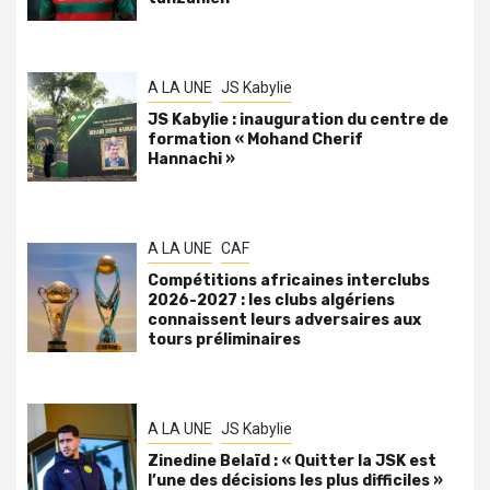
A LA UNE
JS Kabylie
JS Kabylie : inauguration du centre de
formation « Mohand Cherif
Hannachi »
A LA UNE
CAF
Compétitions africaines interclubs
2026-2027 : les clubs algériens
connaissent leurs adversaires aux
tours préliminaires
A LA UNE
JS Kabylie
Zinedine Belaïd : « Quitter la JSK est
l’une des décisions les plus difficiles »