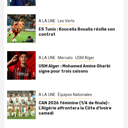
A LA UNE
Les Verts
ES Tunis : Kouceila Boualia résilie son
contrat
A LA UNE
Mercato
USM Alger
USM Alger : Mohamed Amine Gharbi
signe pour trois saisons
A LA UNE
Équipes Nationales
CAN 2026 féminine (1/4 de finale) :
L’Algérie affrontera la Côte d’Ivoire
samedi