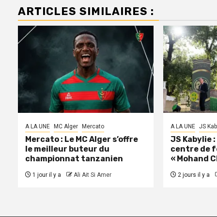
ARTICLES SIMILAIRES :
A LA UNE
MC Alger
Mercato
A LA UNE
JS Kab
Mercato : Le MC Alger s’offre
JS Kabylie 
le meilleur buteur du
centre de 
championnat tanzanien
« Mohand C
1 jour il y a
Ali Ait Si Amer
2 jours il y a