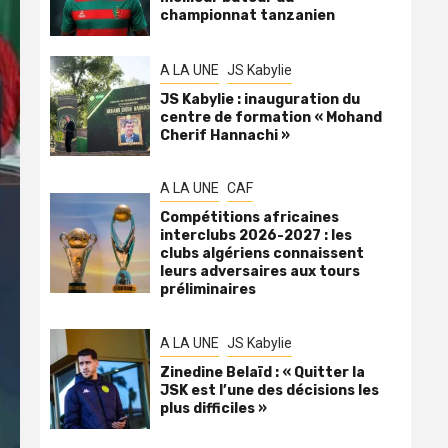
championnat tanzanien
A LA UNE
JS Kabylie
JS Kabylie : inauguration du
centre de formation « Mohand
Cherif Hannachi »
A LA UNE
CAF
Compétitions africaines
interclubs 2026-2027 : les
clubs algériens connaissent
leurs adversaires aux tours
préliminaires
A LA UNE
JS Kabylie
Zinedine Belaïd : « Quitter la
JSK est l’une des décisions les
plus difficiles »