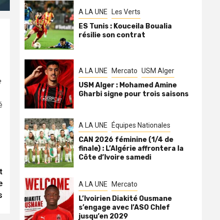
A LA UNE
Les Verts
ES Tunis : Kouceila Boualia
résilie son contrat
A LA UNE
Mercato
USM Alger
e
USM Alger : Mohamed Amine
Gharbi signe pour trois saisons
é
A LA UNE
Équipes Nationales
CAN 2026 féminine (1/4 de
finale) : L’Algérie affrontera la
Côte d’Ivoire samedi
t
e
A LA UNE
Mercato
s
L’Ivoirien Diakité Ousmane
s’engage avec l’ASO Chlef
jusqu’en 2029