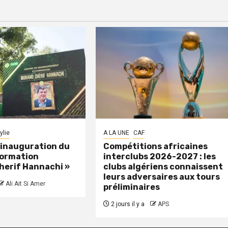
ylie
A LA UNE
CAF
: inauguration du
Compétitions africaines
formation
interclubs 2026-2027 : les
herif Hannachi »
clubs algériens connaissent
leurs adversaires aux tours
Ali Ait Si Amer
préliminaires
2 jours il y a
APS