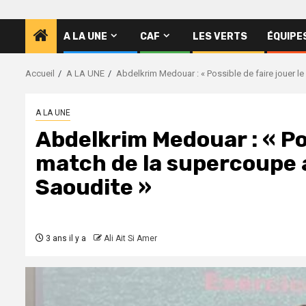
A LA UNE
CAF
LES VERTS
ÉQUIPE
Accueil
A LA UNE
Abdelkrim Medouar : « Possible de faire jouer l
A LA UNE
Abdelkrim Medouar : « Pos
match de la supercoupe 
Saoudite »
3 ans il y a
Ali Ait Si Amer