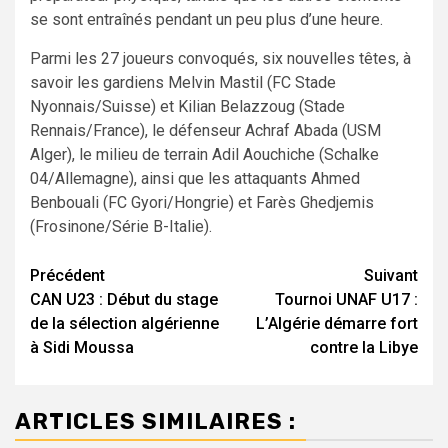
se sont entraînés pendant un peu plus d’une heure.
Parmi les 27 joueurs convoqués, six nouvelles têtes, à
savoir les gardiens Melvin Mastil (FC Stade
Nyonnais/Suisse) et Kilian Belazzoug (Stade
Rennais/France), le défenseur Achraf Abada (USM
Alger), le milieu de terrain Adil Aouchiche (Schalke
04/Allemagne), ainsi que les attaquants Ahmed
Benbouali (FC Gyori/Hongrie) et Farès Ghedjemis
(Frosinone/Série B-Italie).
Navigation
Précédent
Suivant
CAN U23 : Début du stage
Tournoi UNAF U17 :
d’article
de la sélection algérienne
L’Algérie démarre fort
à Sidi Moussa
contre la Libye
ARTICLES SIMILAIRES :