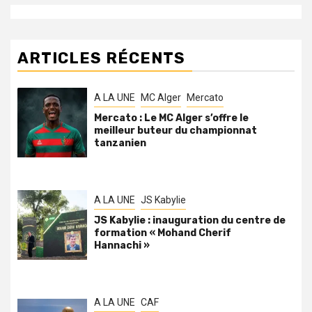
ARTICLES RÉCENTS
A LA UNE
MC Alger
Mercato
Mercato : Le MC Alger s’offre le
meilleur buteur du championnat
tanzanien
A LA UNE
JS Kabylie
JS Kabylie : inauguration du centre de
formation « Mohand Cherif
Hannachi »
A LA UNE
CAF