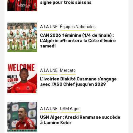
signe pour trois saisons
A LA UNE
Équipes Nationales
CAN 2026 féminine (1/4 de finale) :
L’Algérie affrontera la Côte d’Ivoire
samedi
A LA UNE
Mercato
L’Ivoirien Diakité Ousmane s’engage
avec l’ASO Chlef jusqu’en 2029
A LA UNE
USM Alger
USM Alger : Arezki Remmane succède
à Lamine Kebir