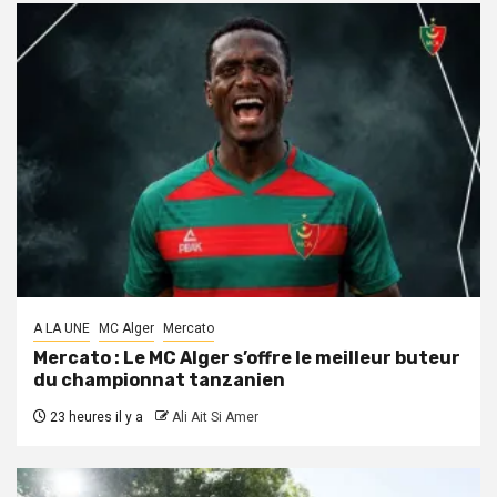
A LA UNE
MC Alger
Mercato
Mercato : Le MC Alger s’offre le meilleur buteur
du championnat tanzanien
23 heures il y a
Ali Ait Si Amer