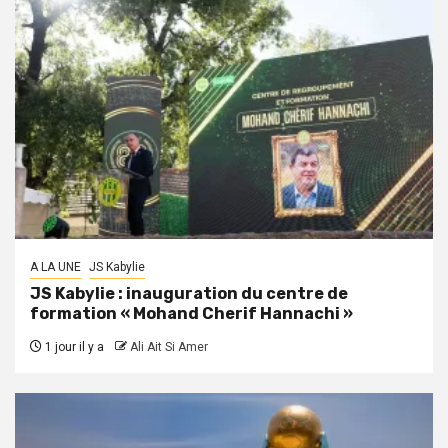
A LA UNE
JS Kabylie
JS Kabylie : inauguration du centre de
formation « Mohand Cherif Hannachi »
1 jour il y a
Ali Ait Si Amer