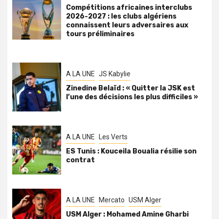
Compétitions africaines interclubs
2026-2027 : les clubs algériens
connaissent leurs adversaires aux
tours préliminaires
A LA UNE
JS Kabylie
Zinedine Belaïd : « Quitter la JSK est
l’une des décisions les plus difficiles »
A LA UNE
Les Verts
ES Tunis : Kouceila Boualia résilie son
contrat
A LA UNE
Mercato
USM Alger
USM Alger : Mohamed Amine Gharbi