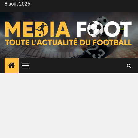
Aller
8 août 2026
au
contenu
Menu
principal