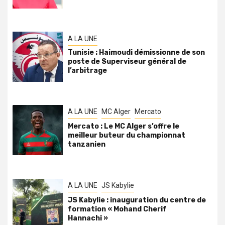
A LA UNE
Tunisie : Haimoudi démissionne de son
poste de Superviseur général de
l’arbitrage
A LA UNE
MC Alger
Mercato
Mercato : Le MC Alger s’offre le
meilleur buteur du championnat
tanzanien
A LA UNE
JS Kabylie
JS Kabylie : inauguration du centre de
formation « Mohand Cherif
Hannachi »