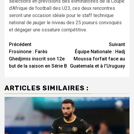
sélections en prévisions des éliminatoires de la Coupe
d’Afrique de football des U23, ces deux rencontres
seront une occasion idéale pour le staff technique
national de jauger le niveau des 25 joueurs convoqués
et dégager une ossature compétitive.
Navigation
Précédent
Suivant
Frosinone : Farès
Équipe Nationale : Hadj
d’article
Ghedjimis inscrit son 12e
Moussa forfait face au
but de la saison en Série B
Guatemala et à l’Uruguay
ARTICLES SIMILAIRES :