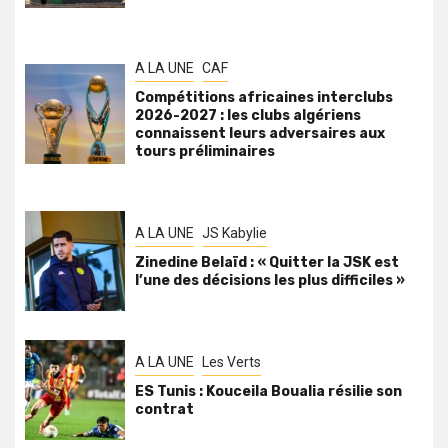
A LA UNE
CAF
Compétitions africaines interclubs
2026-2027 : les clubs algériens
connaissent leurs adversaires aux
tours préliminaires
A LA UNE
JS Kabylie
Zinedine Belaïd : « Quitter la JSK est
l’une des décisions les plus difficiles »
A LA UNE
Les Verts
ES Tunis : Kouceila Boualia résilie son
contrat