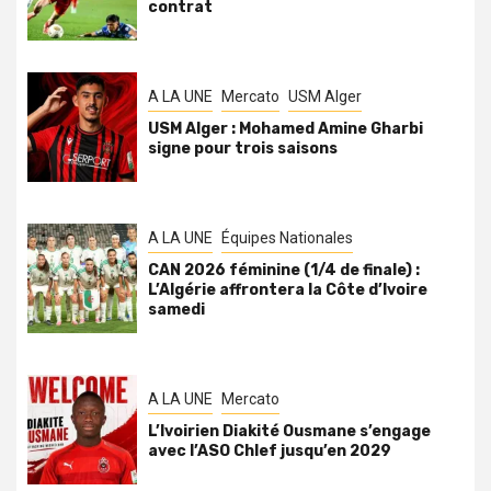
contrat
A LA UNE
Mercato
USM Alger
USM Alger : Mohamed Amine Gharbi
signe pour trois saisons
A LA UNE
Équipes Nationales
CAN 2026 féminine (1/4 de finale) :
L’Algérie affrontera la Côte d’Ivoire
samedi
A LA UNE
Mercato
L’Ivoirien Diakité Ousmane s’engage
avec l’ASO Chlef jusqu’en 2029