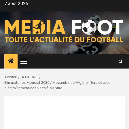
Aller
7 août 2026
au
contenu
Menu
principal
Accueil
A LA UNE
Eliminatoires Mondial-2026 / Mozambique-Algérie : 1ère séance
d’entraînement des Verts à Maputo