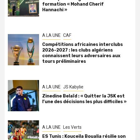
formation « Mohand Cherif
Hannachi »
A LA UNE
CAF
Compétitions africaines interclubs
2026-2027 : les clubs algériens
connaissent leurs adversaires aux
tours préliminaires
A LA UNE
JS Kabylie
Zinedine Belaïd : « Quitter la JSK est
l’une des décisions les plus difficiles »
A LA UNE
Les Verts
ES Tunis : Kouceila Boualia résilie son