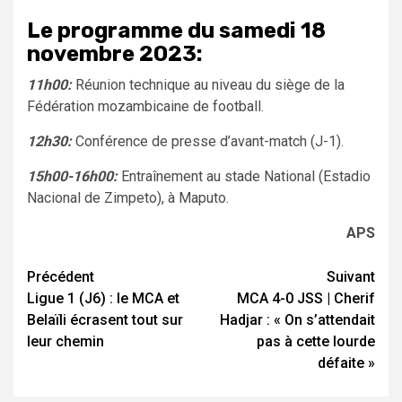
Le programme du samedi 18
novembre 2023:
11h00:
Réunion technique au niveau du siège de la
Fédération mozambicaine de football.
12h30:
Conférence de presse d’avant-match (J-1).
15h00-16h00:
Entraînement au stade National (Estadio
Nacional de Zimpeto), à Maputo.
APS
Navigation
Précédent
Suivant
Ligue 1 (J6) : le MCA et
MCA 4-0 JSS | Cherif
d’article
Belaïli écrasent tout sur
Hadjar : « On s’attendait
leur chemin
pas à cette lourde
défaite »