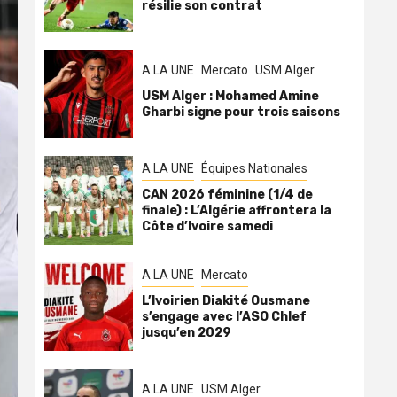
résilie son contrat
A LA UNE
Mercato
USM Alger
USM Alger : Mohamed Amine
Gharbi signe pour trois saisons
A LA UNE
Équipes Nationales
CAN 2026 féminine (1/4 de
finale) : L’Algérie affrontera la
Côte d’Ivoire samedi
A LA UNE
Mercato
L’Ivoirien Diakité Ousmane
s’engage avec l’ASO Chlef
jusqu’en 2029
A LA UNE
USM Alger