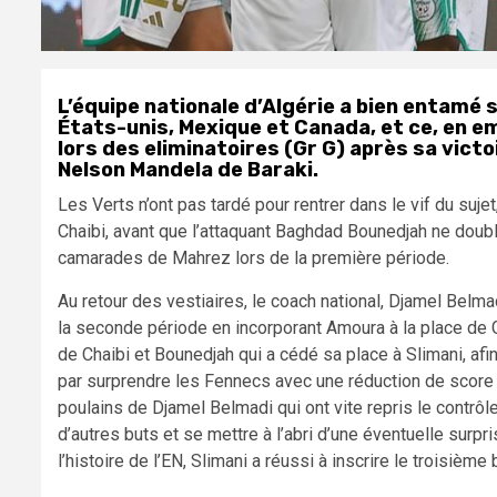
L’équipe nationale d’Algérie a bien entamé 
États-unis, Mexique et Canada, et ce, en e
lors des eliminatoires (Gr G) après sa victoi
Nelson Mandela de Baraki.
Les Verts n’ont pas tardé pour rentrer dans le vif du suje
Chaibi, avant que l’attaquant Baghdad Bounedjah ne doubl
camarades de Mahrez lors de la première période.
Au retour des vestiaires, le coach national, Djamel Bel
la seconde période en incorporant Amoura à la place de 
de Chaibi et Bounedjah qui a cédé sa place à Slimani, afin 
par surprendre les Fennecs avec une réduction de score i
poulains de Djamel Belmadi qui ont vite repris le contrôl
d’autres buts et se mettre à l’abri d’une éventuelle surpri
l’histoire de l’EN, Slimani a réussi à inscrire le troisiè