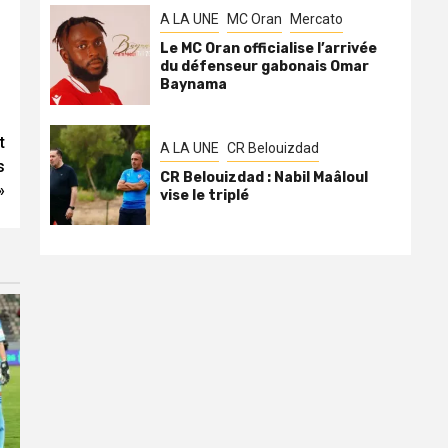
A LA UNE
MC Oran
Mercato
Le MC Oran officialise l’arrivée
du défenseur gabonais Omar
Baynama
t
A LA UNE
CR Belouizdad
s
CR Belouizdad : Nabil Maâloul
»
vise le triplé