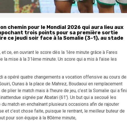
son chemin pour le Mondial 2026 qui aura lieu aux
mpochant trois points pour sa première sortie
re ce jeudi soir face à la Somalie (3-1), au stade
t, et ce, en ouvrant le score dès la 1ère minute grâce à Fares
e la mise à la 31ème minute. Un score qui a mis à l’aise les
madi a opéré quatre changements a vocation offensive au cours de
Gouiri, Ounas à la place de Mahrez, Boudaoui en remplacement
de plier le match mais à l’heure de jeu, c’est la Somalie qui a fini
nattendue signée par Abatari (61′). Un but qui a secoué les
e du match en enchaînant plusieurs occasions afin de rajouter
se et c’est chose faite, puisque le rentrant, le meilleur buteur de
me but pour son équipe à la 80ème minute,