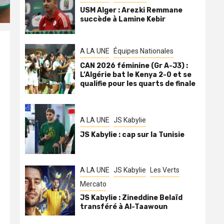
USM Alger : Arezki Remmane
succède à Lamine Kebir
A LA UNE
Équipes Nationales
CAN 2026 féminine (Gr A-J3) :
L’Algérie bat le Kenya 2-0 et se
qualifie pour les quarts de finale
A LA UNE
JS Kabylie
JS Kabylie : cap sur la Tunisie
A LA UNE
JS Kabylie
Les Verts
Mercato
JS Kabylie : Zineddine Belaïd
transféré à Al-Taawoun