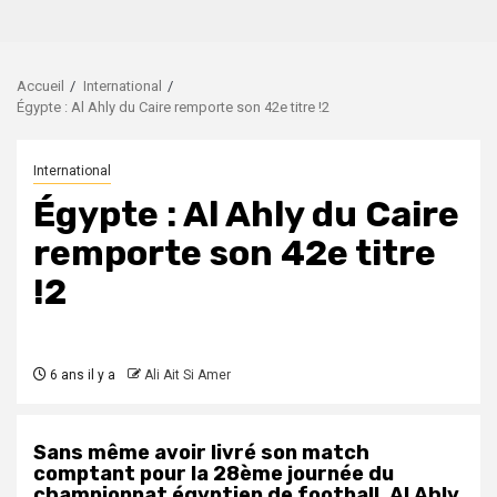
Accueil
International
Égypte : Al Ahly du Caire remporte son 42e titre !2
International
Égypte : Al Ahly du Caire
remporte son 42e titre
!2
6 ans il y a
Ali Ait Si Amer
Sans même avoir livré son match
comptant pour la 28ème journée du
championnat égyptien de football, Al Ahly