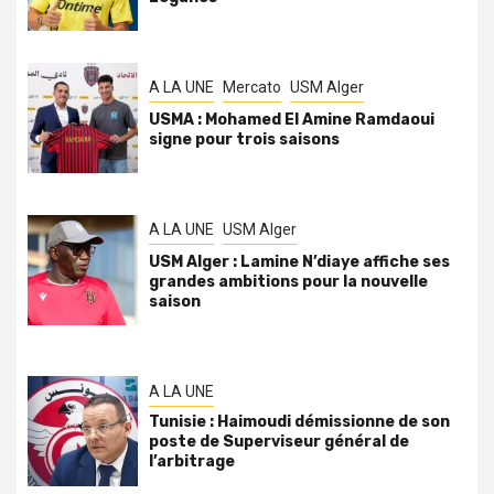
A LA UNE
Mercato
USM Alger
USMA : Mohamed El Amine Ramdaoui
signe pour trois saisons
A LA UNE
USM Alger
USM Alger : Lamine N’diaye affiche ses
grandes ambitions pour la nouvelle
saison
A LA UNE
Tunisie : Haimoudi démissionne de son
poste de Superviseur général de
l’arbitrage