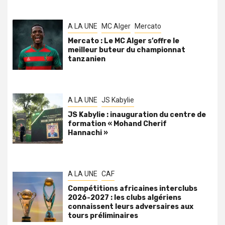
A LA UNE
MC Alger
Mercato
Mercato : Le MC Alger s’offre le
meilleur buteur du championnat
tanzanien
A LA UNE
JS Kabylie
JS Kabylie : inauguration du centre de
formation « Mohand Cherif
Hannachi »
A LA UNE
CAF
Compétitions africaines interclubs
2026-2027 : les clubs algériens
connaissent leurs adversaires aux
tours préliminaires