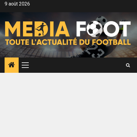
Aller
9 août 2026
au
contenu
Menu
principal