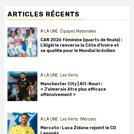
ARTICLES RÉCENTS
A LA UNE
Équipes Nationales
CAN 2026 féminine (quarts de finale) :
L’Algérie renverse la Côte d’Ivoire et
se qualifie pour le Mondial brésilien
A LA UNE
Les Verts
Manchester City | Aït-Nouri :
« J’aimerais être plus efficace
offensivement »
A LA UNE
Les Verts
Mercato
Mercato : Luca Zidane rejoint le CD
Leganés