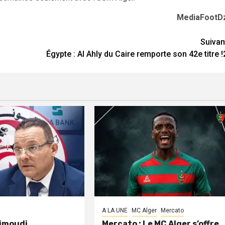
MediaFootD
Suivan
Égypte : Al Ahly du Caire remporte son 42e titre !
A LA UNE
MC Alger
Mercato
aimoudi
Mercato : Le MC Alger s’offre