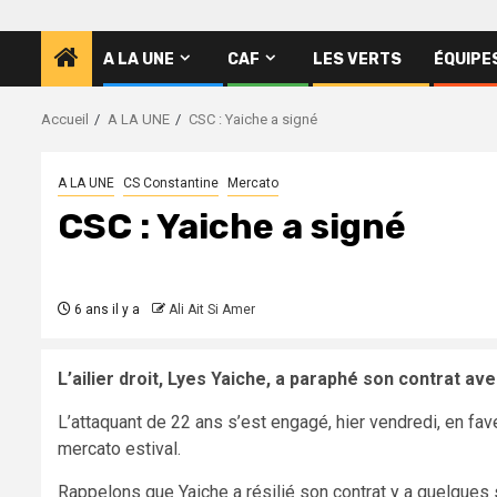
A LA UNE
CAF
LES VERTS
ÉQUIPE
Accueil
A LA UNE
CSC : Yaiche a signé
A LA UNE
CS Constantine
Mercato
CSC : Yaiche a signé
6 ans il y a
Ali Ait Si Amer
L’ailier droit, Lyes Yaiche, a paraphé son contrat av
L’attaquant de 22 ans s’est engagé, hier vendredi, en fa
mercato estival.
Rappelons que Yaiche a résilié son contrat y a quelque