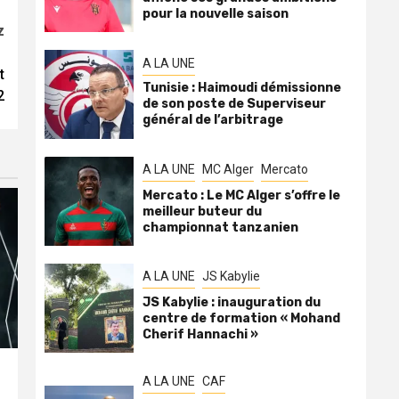
pour la nouvelle saison
z
A LA UNE
t
Tunisie : Haimoudi démissionne
2
de son poste de Superviseur
général de l’arbitrage
A LA UNE
MC Alger
Mercato
Mercato : Le MC Alger s’offre le
meilleur buteur du
championnat tanzanien
A LA UNE
JS Kabylie
JS Kabylie : inauguration du
centre de formation « Mohand
Cherif Hannachi »
A LA UNE
CAF