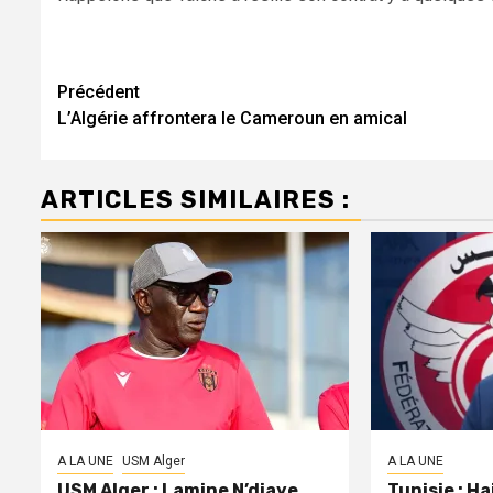
Navigation
Précédent
L’Algérie affrontera le Cameroun en amical
d’article
ARTICLES SIMILAIRES :
A LA UNE
USM Alger
A LA UNE
USM Alger : Lamine N’diaye
Tunisie : H