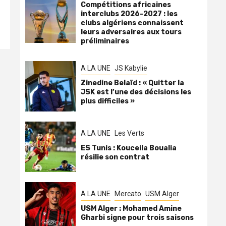
Compétitions africaines
interclubs 2026-2027 : les
clubs algériens connaissent
leurs adversaires aux tours
préliminaires
A LA UNE
JS Kabylie
Zinedine Belaïd : « Quitter la
JSK est l’une des décisions les
plus difficiles »
A LA UNE
Les Verts
ES Tunis : Kouceila Boualia
résilie son contrat
A LA UNE
Mercato
USM Alger
USM Alger : Mohamed Amine
Gharbi signe pour trois saisons