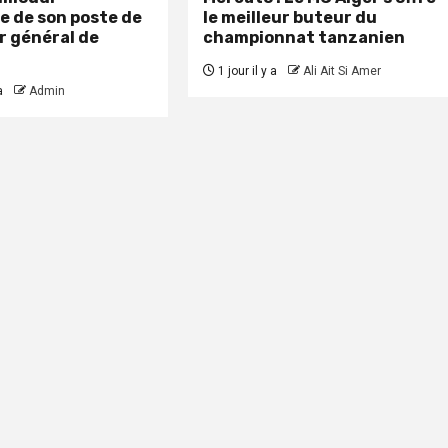
e de son poste de
le meilleur buteur du
r général de
championnat tanzanien
1 jour il y a
Ali Ait Si Amer
a
Admin