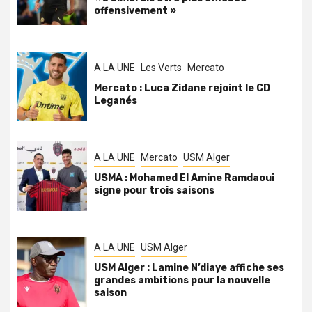
offensivement »
A LA UNE
Les Verts
Mercato
Mercato : Luca Zidane rejoint le CD
Leganés
A LA UNE
Mercato
USM Alger
USMA : Mohamed El Amine Ramdaoui
signe pour trois saisons
A LA UNE
USM Alger
USM Alger : Lamine N’diaye affiche ses
grandes ambitions pour la nouvelle
saison