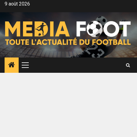
Aller
9 août 2026
au
contenu
Menu
principal