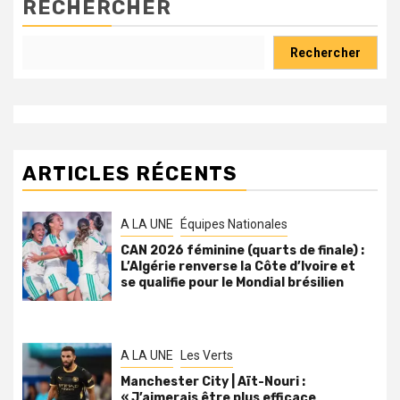
RECHERCHER
Rechercher
ARTICLES RÉCENTS
A LA UNE
Équipes Nationales
CAN 2026 féminine (quarts de finale) :
L’Algérie renverse la Côte d’Ivoire et
se qualifie pour le Mondial brésilien
A LA UNE
Les Verts
Manchester City | Aït-Nouri :
« J’aimerais être plus efficace