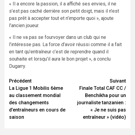
«
Il a encore la passion, il a affiché ses envies, il ne
s’est pas caché derrière son petit doigt, mais il n’est
pas prêt à accepter tout et n’importe quoi »,
ajoute
l’ancien joueur.
«
Il ne va pas se fourvoyer dans un club qui ne
l’intéresse pas. La force d’avoir réussi comme il a fait
en tant qu’entraîneur c’est de reprendre quand il
souhaite et lorsqu’il aura le bon projet »,
a conclu
Dugarry.
Navigation
Précédent
Suivant
La Ligue 1 Mobilis 6ème
Finale Total CAF CC /
d’article
au classement mondial
Benchikha pour un
des changements
journaliste tanzanien :
d’entraîneurs en cours de
« Je ne suis pas
saison
entraîneur » (vidéo)