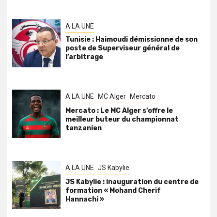
A LA UNE
Tunisie : Haimoudi démissionne de son
poste de Superviseur général de
l’arbitrage
A LA UNE
MC Alger
Mercato
Mercato : Le MC Alger s’offre le
meilleur buteur du championnat
tanzanien
A LA UNE
JS Kabylie
JS Kabylie : inauguration du centre de
formation « Mohand Cherif
Hannachi »