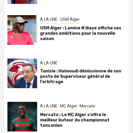
A LA UNE
USM Alger
USM Alger : Lamine N’diaye affiche ses
grandes ambitions pour la nouvelle
saison
A LA UNE
Tunisie : Haimoudi démissionne de son
poste de Superviseur général de
l’arbitrage
A LA UNE
MC Alger
Mercato
Mercato : Le MC Alger s’offre le
meilleur buteur du championnat
tanzanien