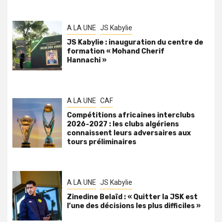
A LA UNE
JS Kabylie
JS Kabylie : inauguration du centre de
formation « Mohand Cherif
Hannachi »
A LA UNE
CAF
Compétitions africaines interclubs
2026-2027 : les clubs algériens
connaissent leurs adversaires aux
tours préliminaires
A LA UNE
JS Kabylie
Zinedine Belaïd : « Quitter la JSK est
l’une des décisions les plus difficiles »