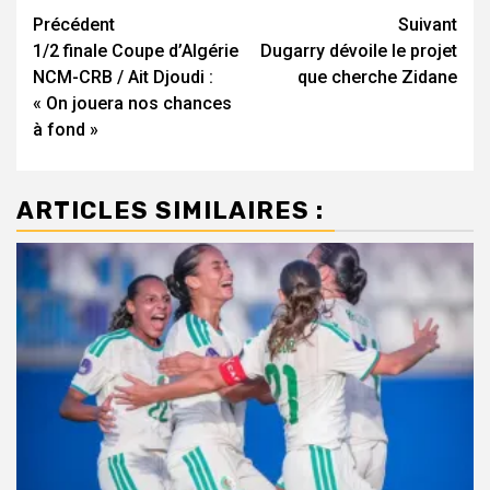
Navigation
Précédent
Suivant
1/2 finale Coupe d’Algérie
Dugarry dévoile le projet
d’article
NCM-CRB / Ait Djoudi :
que cherche Zidane
« On jouera nos chances
à fond »
ARTICLES SIMILAIRES :