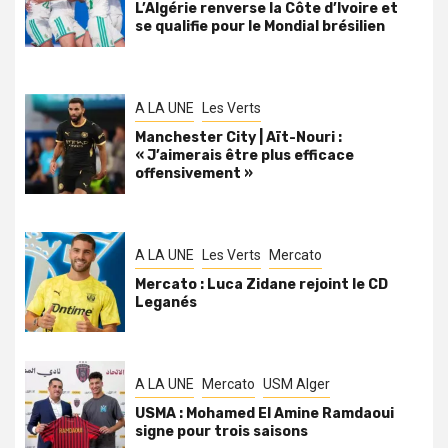
L’Algérie renverse la Côte d’Ivoire et
se qualifie pour le Mondial brésilien
A LA UNE
Les Verts
Manchester City | Aït-Nouri :
« J’aimerais être plus efficace
offensivement »
A LA UNE
Les Verts
Mercato
Mercato : Luca Zidane rejoint le CD
Leganés
A LA UNE
Mercato
USM Alger
USMA : Mohamed El Amine Ramdaoui
signe pour trois saisons