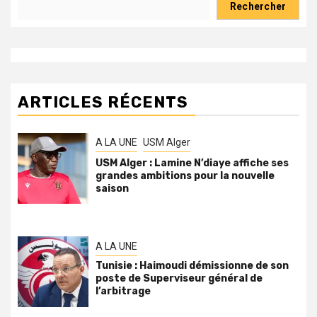
Rechercher
ARTICLES RÉCENTS
A LA UNE
USM Alger
USM Alger : Lamine N’diaye affiche ses
grandes ambitions pour la nouvelle
saison
A LA UNE
Tunisie : Haimoudi démissionne de son
poste de Superviseur général de
l’arbitrage