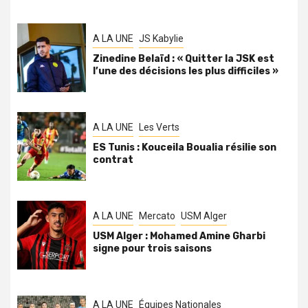
A LA UNE
JS Kabylie
Zinedine Belaïd : « Quitter la JSK est
l’une des décisions les plus difficiles »
A LA UNE
Les Verts
ES Tunis : Kouceila Boualia résilie son
contrat
A LA UNE
Mercato
USM Alger
USM Alger : Mohamed Amine Gharbi
signe pour trois saisons
A LA UNE
Équipes Nationales