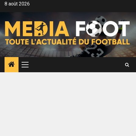
Aller
8 août 2026
au
contenu
Menu
principal