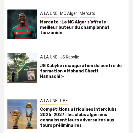
A LA UNE
MC Alger
Mercato
Mercato : Le MC Alger s’offre le
meilleur buteur du championnat
tanzanien
A LA UNE
JS Kabylie
JS Kabylie : inauguration du centre de
formation « Mohand Cherif
Hannachi »
A LA UNE
CAF
Compétitions africaines interclubs
2026-2027 : les clubs algériens
connaissent leurs adversaires aux
tours préliminaires