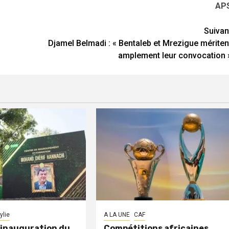
AP
Suivan
Djamel Belmadi : « Bentaleb et Mrezigue mériten
amplement leur convocation 
ylie
A LA UNE
CAF
: inauguration du
Compétitions africaines