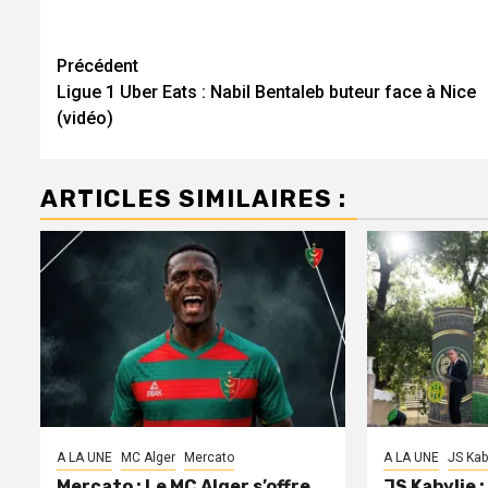
Navigation
Précédent
Ligue 1 Uber Eats : Nabil Bentaleb buteur face à Nice
d’article
(vidéo)
ARTICLES SIMILAIRES :
A LA UNE
MC Alger
Mercato
A LA UNE
JS Kab
Mercato : Le MC Alger s’offre
JS Kabylie 