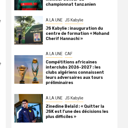
championnat tanzanien
A LA UNE
JS Kabylie
e
JS Kabylie : inauguration du
centre de formation « Mohand
Cherif Hannachi »
A LA UNE
CAF
Compétitions africaines
e
interclubs 2026-2027 : les
clubs algériens connaissent
leurs adversaires aux tours
préliminaires
A LA UNE
JS Kabylie
Zinedine Belaïd : « Quitter la
JSK est l’une des décisions les
plus difficiles »