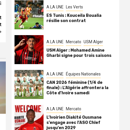
S
A LA UNE
Les Verts
ES Tunis : Kouceila Boualia
t
résilie son contrat
t
»
A LA UNE
Mercato
USM Alger
USM Alger : Mohamed Amine
Gharbi signe pour trois saisons
A LA UNE
Équipes Nationales
CAN 2026 féminine (1/4 de
finale) : L’Algérie affrontera la
Côte d’Ivoire samedi
A LA UNE
Mercato
L’Ivoirien Diakité Ousmane
s’engage avec l’ASO Chlef
jusqu’en 2029