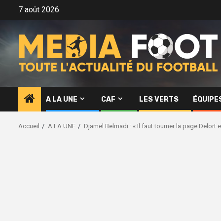
Aller
7 août 2026
au
contenu
A LA UNE
CAF
LES VERTS
ÉQUIPE
Accueil
A LA UNE
Djamel Belmadi : « Il faut tourner la page Delort e