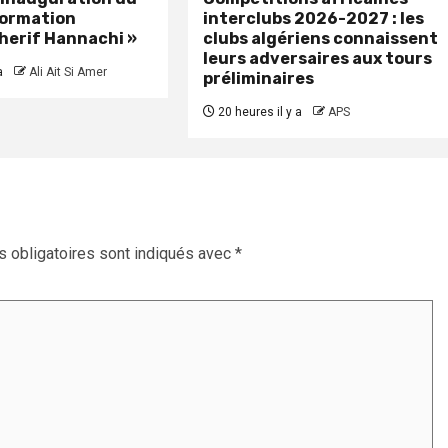
formation
interclubs 2026-2027 : les
herif Hannachi »
clubs algériens connaissent
leurs adversaires aux tours
a
Ali Ait Si Amer
préliminaires
20 heures il y a
APS
 obligatoires sont indiqués avec
*