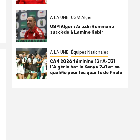
A LA UNE
USM Alger
USM Alger : Arezki Remmane
succède à Lamine Kebir
A LA UNE
Équipes Nationales
CAN 2026 féminine (Gr A-J3) :
L’Algérie bat le Kenya 2-0 et se
qualifie pour les quarts de finale