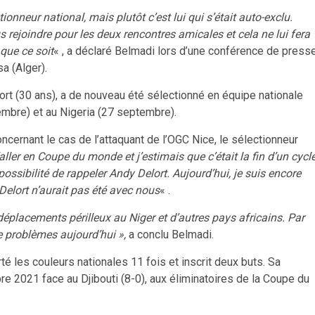
onneur national, mais plutôt c’est lui qui s’était auto-exclu.
 rejoindre pour les deux rencontres amicales et cela ne lui fera
 que ce soit
« , a déclaré Belmadi lors d’une conférence de press
a (Alger).
ort (30 ans), a de nouveau été sélectionné en équipe nationale
mbre) et au Nigeria (27 septembre).
oncernant le cas de l’attaquant de l’OGC Nice, le sélectionneur
ller en Coupe du monde et j’estimais que c’était la fin d’un cycl
ossibilité de rappeler Andy Delort. Aujourd’hui, je suis encore
Delort n’aurait pas été avec nous
« .
déplacements périlleux au Niger et d’autres pays africains. Par
 de problèmes aujourd’hui »,
a conclu Belmadi.
té les couleurs nationales 11 fois et inscrit deux buts. Sa
e 2021 face au Djibouti (8-0), aux éliminatoires de la Coupe du