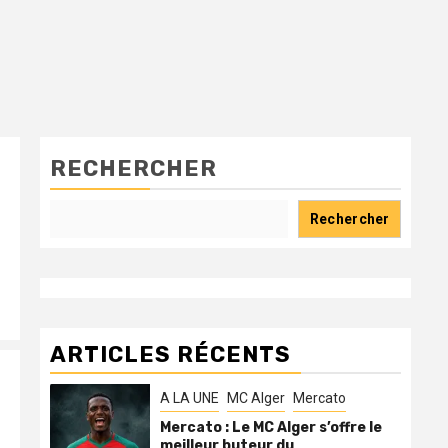
RECHERCHER
Rechercher
ARTICLES RÉCENTS
A LA UNE
MC Alger
Mercato
Mercato : Le MC Alger s’offre le
meilleur buteur du