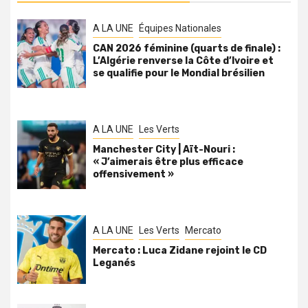
A LA UNE
Équipes Nationales
CAN 2026 féminine (quarts de finale) :
L’Algérie renverse la Côte d’Ivoire et
se qualifie pour le Mondial brésilien
A LA UNE
Les Verts
Manchester City | Aït-Nouri :
« J’aimerais être plus efficace
offensivement »
A LA UNE
Les Verts
Mercato
Mercato : Luca Zidane rejoint le CD
Leganés