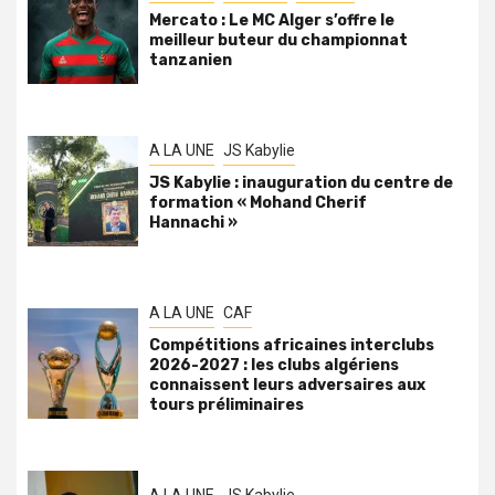
Mercato : Le MC Alger s’offre le
meilleur buteur du championnat
tanzanien
A LA UNE
JS Kabylie
JS Kabylie : inauguration du centre de
formation « Mohand Cherif
Hannachi »
A LA UNE
CAF
Compétitions africaines interclubs
2026-2027 : les clubs algériens
connaissent leurs adversaires aux
tours préliminaires