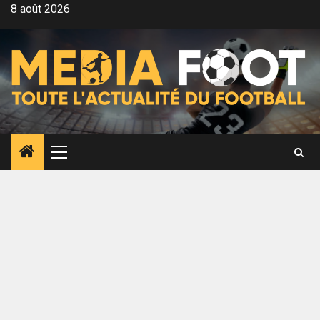
Aller
8 août 2026
au
contenu
Menu
principal