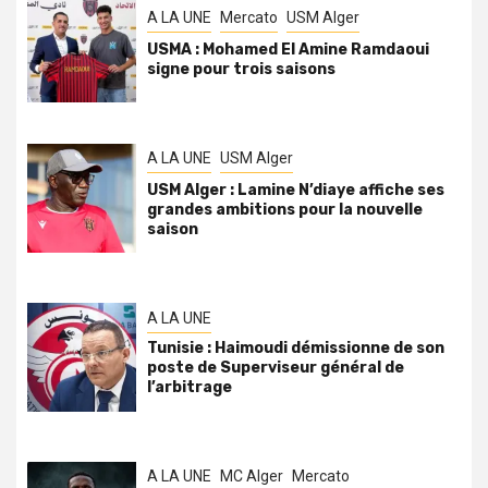
A LA UNE
Mercato
USM Alger
USMA : Mohamed El Amine Ramdaoui
signe pour trois saisons
A LA UNE
USM Alger
USM Alger : Lamine N’diaye affiche ses
grandes ambitions pour la nouvelle
saison
A LA UNE
Tunisie : Haimoudi démissionne de son
poste de Superviseur général de
l’arbitrage
A LA UNE
MC Alger
Mercato