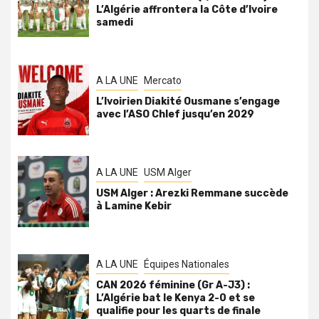
L’Algérie affrontera la Côte d’Ivoire
samedi
A LA UNE
Mercato
L’Ivoirien Diakité Ousmane s’engage
avec l’ASO Chlef jusqu’en 2029
A LA UNE
USM Alger
USM Alger : Arezki Remmane succède
à Lamine Kebir
A LA UNE
Équipes Nationales
CAN 2026 féminine (Gr A-J3) :
L’Algérie bat le Kenya 2-0 et se
qualifie pour les quarts de finale