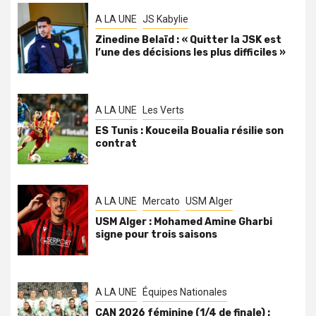
A LA UNE
JS Kabylie
Zinedine Belaïd : « Quitter la JSK est
l’une des décisions les plus difficiles »
A LA UNE
Les Verts
ES Tunis : Kouceila Boualia résilie son
contrat
A LA UNE
Mercato
USM Alger
USM Alger : Mohamed Amine Gharbi
signe pour trois saisons
A LA UNE
Équipes Nationales
CAN 2026 féminine (1/4 de finale) :