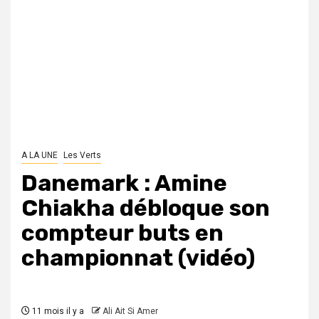
A LA UNE
Les Verts
Danemark : Amine
Chiakha débloque son
compteur buts en
championnat (vidéo)
11 mois il y a
Ali Ait Si Amer