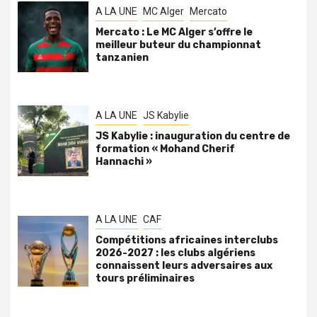
A LA UNE
MC Alger
Mercato
Mercato : Le MC Alger s’offre le
meilleur buteur du championnat
tanzanien
A LA UNE
JS Kabylie
JS Kabylie : inauguration du centre de
formation « Mohand Cherif
Hannachi »
A LA UNE
CAF
Compétitions africaines interclubs
2026-2027 : les clubs algériens
connaissent leurs adversaires aux
tours préliminaires