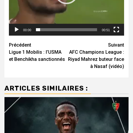
00:00
00:51
Navigation
Précédent
Suivant
Ligue 1 Mobilis : l’USMA
AFC Champions League :
d’article
et Benchikha sanctionnés
Riyad Mahrez buteur face
à Nasaf (vidéo)
ARTICLES SIMILAIRES :