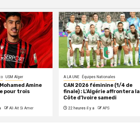
to
USM Alger
A LA UNE
Équipes Nationales
: Mohamed Amine
CAN 2026 féminine (1/4 de
e pour trois
finale) : L’Algérie affrontera la
Côte d’Ivoire samedi
a
Ali Ait Si Amer
22 heures il y a
APS