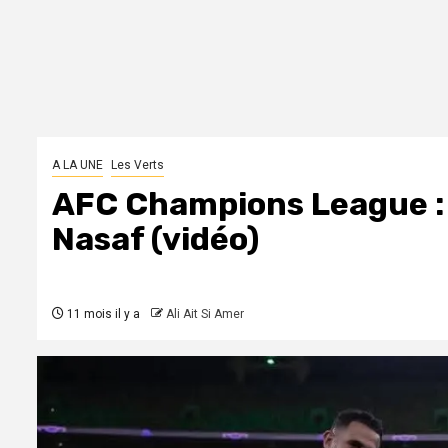
A LA UNE
Les Verts
AFC Champions League : 
Nasaf (vidéo)
11 mois il y a
Ali Ait Si Amer