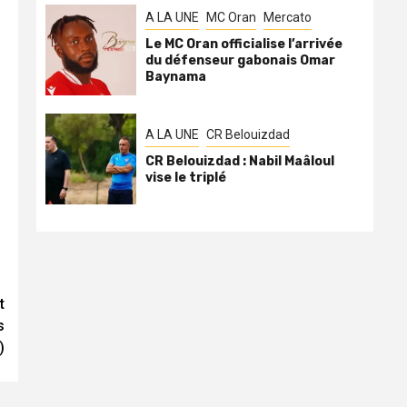
A LA UNE
MC Oran
Mercato
Le MC Oran officialise l’arrivée
du défenseur gabonais Omar
Baynama
A LA UNE
CR Belouizdad
CR Belouizdad : Nabil Maâloul
vise le triplé
t
s
)