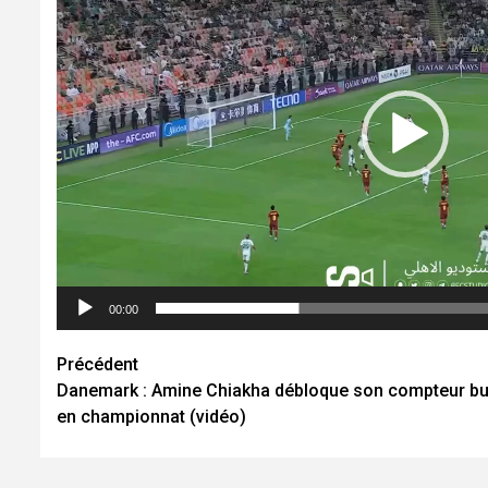
00:00
Navigation
Précédent
Danemark : Amine Chiakha débloque son compteur bu
d’article
en championnat (vidéo)