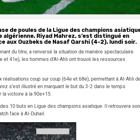
hase de poules de la Ligue des champions asiatiqu
le algérienne, Riyad Mahrez, s’est distingué en
ce aux Ouzbeks de Nasaf Qarshi (4-2), lundi soir.
ant du titre, a renversé la situation de manière spectaculaire.
 et 41e), les hommes d’Al-Ahli ont trouvé les ressources
 réalisations coup sur coup (64e et 68e), permettant à Al-Ahli d
rez s’est illustré en marquant le but du 3-2 dans le temps
 la victoire à la 90e+15.
 des 10 buts en Ligue des champions asiatique. Il retrouvera son
tch face à Al-Duhail.