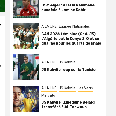
USM Alger : Arezki Remmane
succède à Lamine Kebir
e
A LA UNE
Équipes Nationales
CAN 2026 féminine (Gr A-J3) :
L’Algérie bat le Kenya 2-0 et se
qualifie pour les quarts de finale
A LA UNE
JS Kabylie
e
JS Kabylie : cap sur la Tunisie
A LA UNE
JS Kabylie
Les Verts
Mercato
JS Kabylie : Zineddine Belaïd
transféré à Al-Taawoun