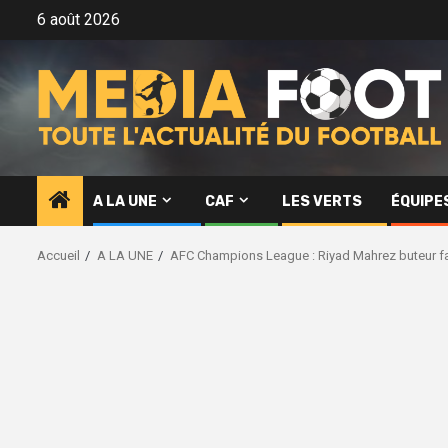
Aller
6 août 2026
au
contenu
A LA UNE
CAF
LES VERTS
ÉQUIPE
Accueil
A LA UNE
AFC Champions League : Riyad Mahrez buteur fa