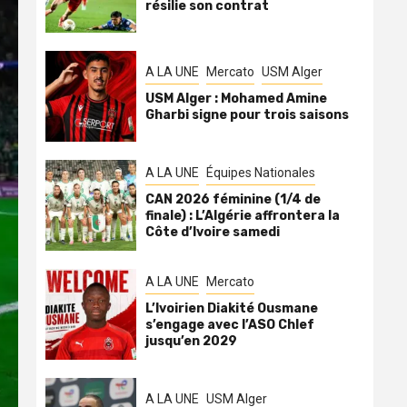
résilie son contrat
A LA UNE
Mercato
USM Alger
USM Alger : Mohamed Amine
Gharbi signe pour trois saisons
A LA UNE
Équipes Nationales
CAN 2026 féminine (1/4 de
finale) : L’Algérie affrontera la
Côte d’Ivoire samedi
A LA UNE
Mercato
L’Ivoirien Diakité Ousmane
s’engage avec l’ASO Chlef
jusqu’en 2029
A LA UNE
USM Alger