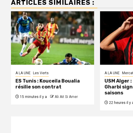
ARTICLES SIMILAIRES :
A LA UNE
Les Verts
A LA UNE
Merca
ES Tunis : Kouceila Boualia
USM Alger 
résilie son contrat
Gharbi sign
saisons
15 minutes il y a
Ali Ait Si Amer
22 heures il y 