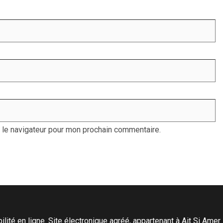
 le navigateur pour mon prochain commentaire.
ité en ligne. Site électronique agréé, appartenant à Ait Si Amer Pro