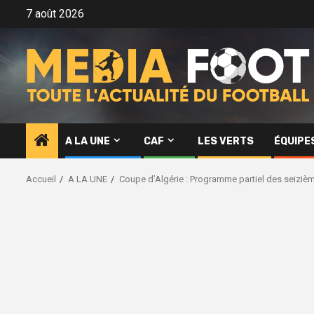
Aller
7 août 2026
au
contenu
A LA UNE
CAF
LES VERTS
ÉQUIPE
Accueil
A LA UNE
Coupe d’Algérie : Programme partiel des seizièm