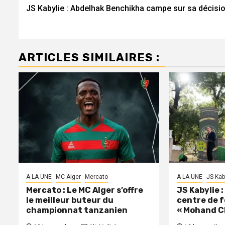
JS Kabylie : Abdelhak Benchikha campe sur sa décisi
d’article
ARTICLES SIMILAIRES :
A LA UNE
MC Alger
Mercato
A LA UNE
JS Kab
Mercato : Le MC Alger s’offre
JS Kabylie 
le meilleur buteur du
centre de 
championnat tanzanien
« Mohand C