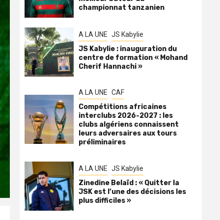
championnat tanzanien
A LA UNE
JS Kabylie
JS Kabylie : inauguration du
centre de formation « Mohand
Cherif Hannachi »
A LA UNE
CAF
Compétitions africaines
interclubs 2026-2027 : les
clubs algériens connaissent
leurs adversaires aux tours
préliminaires
A LA UNE
JS Kabylie
Zinedine Belaïd : « Quitter la
JSK est l’une des décisions les
plus difficiles »