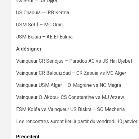
ES Sétif – JS Djijel
US Chaouia – IRB Kerma
USM Sétif – MC Oran
JSM Béjaïa – AE El-Eulma
A désigner
Vainqueur CR Sendjas – Paradou AC vs JS Hai Djebel
Vainqueur CR Belouizdad – CR Zaouia vs MC Alger
Vainqueur USM Alger – O. Magrane vs NC Magra
Vainqueur O. Akbou- CS Constantine vs MJ Arzew
ESM Koléa vs Vainqueur US Biskra – SC Mecheria
Les rencontres auront lieu à partir du vendredi 10 janvier.
Navigation
Précédent