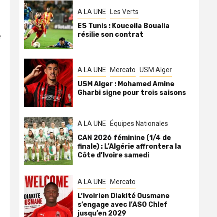
A LA UNE
Les Verts
ES Tunis : Kouceila Boualia
résilie son contrat
e
A LA UNE
Mercato
USM Alger
USM Alger : Mohamed Amine
Gharbi signe pour trois saisons
A LA UNE
Équipes Nationales
CAN 2026 féminine (1/4 de
finale) : L’Algérie affrontera la
Côte d’Ivoire samedi
A LA UNE
Mercato
L’Ivoirien Diakité Ousmane
s’engage avec l’ASO Chlef
jusqu’en 2029