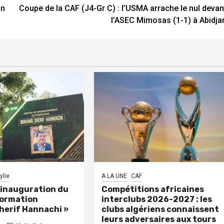
on
Coupe de la CAF (J4-Gr C) : l’USMA arrache le nul devan
l’ASEC Mimosas (1-1) à Abidja
ylie
A LA UNE
CAF
: inauguration du
Compétitions africaines
formation
interclubs 2026-2027 : les
herif Hannachi »
clubs algériens connaissent
leurs adversaires aux tours