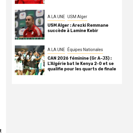
A LA UNE
USM Alger
USM Alger : Arezki Remmane
succède à Lamine Kebir
A LA UNE
Équipes Nationales
CAN 2026 féminine (Gr A-J3) :
L’Algérie bat le Kenya 2-0 et se
qualifie pour les quarts de finale
t