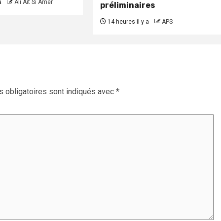
a
Ali Ait Si Amer
préliminaires
14 heures il y a
APS
 obligatoires sont indiqués avec
*