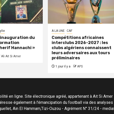
ylie
A LA UNE
CAF
: inauguration du
Compétitions africaines
formation
interclubs 2026-2027 : les
herif Hannachi »
clubs algériens connaissent
leurs adversaires aux tours
Ali Ait Si Amer
préliminaires
1 jour il y a
APS
ité en ligne. Site électronique agréé, appartenant à Ait Si Amer Pro
'intéresse également à l'émancipation du football via des analyse
Menguellet, Ain El Hammam,Tizi-Ouzou - Agrément N° 31/24 - me