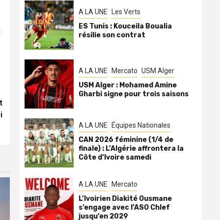
A LA UNE
Les Verts
ES Tunis : Kouceila Boualia
a
résilie son contrat
A LA UNE
Mercato
USM Alger
USM Alger : Mohamed Amine
Gharbi signe pour trois saisons
t
i
A LA UNE
Équipes Nationales
CAN 2026 féminine (1/4 de
finale) : L’Algérie affrontera la
Côte d’Ivoire samedi
A LA UNE
Mercato
L’Ivoirien Diakité Ousmane
s’engage avec l’ASO Chlef
jusqu’en 2029