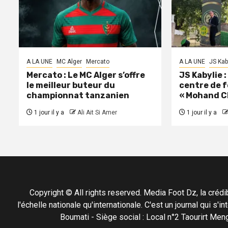
A LA UNE
MC Alger
Mercato
A LA UNE
JS Kab
Mercato : Le MC Alger s’offre
JS Kabylie 
le meilleur buteur du
centre de 
championnat tanzanien
« Mohand C
1 jour il y a
Ali Ait Si Amer
1 jour il y a
Copyright © All rights reserved. Media Foot Dz, la crédibil
l'échelle nationale qu'internationale. C'est un journal qui s
Boumati - Siège social : Local n°2 Taourirt 