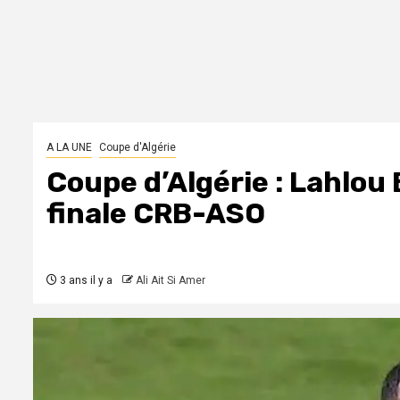
A LA UNE
Coupe d'Algérie
Coupe d’Algérie : Lahlou
finale CRB-ASO
3 ans il y a
Ali Ait Si Amer