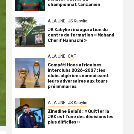
championnat tanzanien
A LA UNE
JS Kabylie
JS Kabylie : inauguration du
centre de formation « Mohand
Cherif Hannachi »
A LA UNE
CAF
Compétitions africaines
interclubs 2026-2027 : les
clubs algériens connaissent
leurs adversaires aux tours
préliminaires
A LA UNE
JS Kabylie
Zinedine Belaïd : « Quitter la
JSK est l’une des décisions les
plus difficiles »