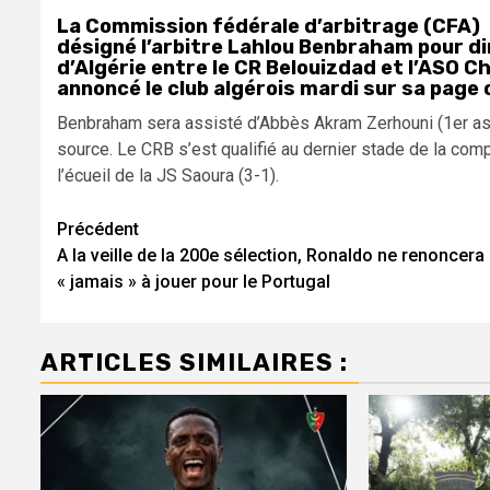
La Commission fédérale d’arbitrage (CFA) d
désigné l’arbitre Lahlou Benbraham pour diri
d’Algérie entre le CR Belouizdad et l’ASO Ch
annoncé le club algérois mardi sur sa page o
Benbraham sera assisté d’Abbès Akram Zerhouni (1er ass
source. Le CRB s’est qualifié au dernier stade de la co
l’écueil de la JS Saoura (3-1).
Navigation
Précédent
A la veille de la 200e sélection, Ronaldo ne renoncera
d’article
« jamais » à jouer pour le Portugal
ARTICLES SIMILAIRES :