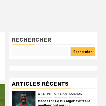
RECHERCHER
Rechercher
ARTICLES RÉCENTS
A LA UNE
MC Alger
Mercato
Mercato : Le MC Alger s’offre le
meilleur buteur du