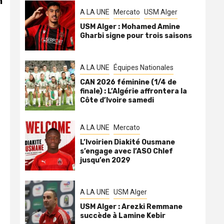
n
A LA UNE
Mercato
USM Alger
USM Alger : Mohamed Amine
Gharbi signe pour trois saisons
A LA UNE
Équipes Nationales
CAN 2026 féminine (1/4 de
finale) : L’Algérie affrontera la
Côte d’Ivoire samedi
A LA UNE
Mercato
L’Ivoirien Diakité Ousmane
s’engage avec l’ASO Chlef
jusqu’en 2029
A LA UNE
USM Alger
USM Alger : Arezki Remmane
succède à Lamine Kebir