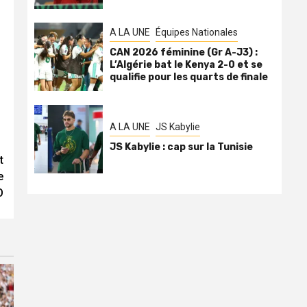
A LA UNE
Équipes Nationales
CAN 2026 féminine (Gr A-J3) :
L’Algérie bat le Kenya 2-0 et se
qualifie pour les quarts de finale
A LA UNE
JS Kabylie
JS Kabylie : cap sur la Tunisie
t
e
O