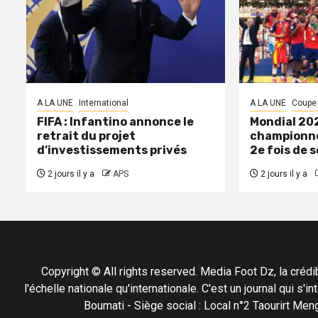
A LA UNE
International
A LA UNE
Coupe
FIFA : Infantino annonce le
Mondial 202
retrait du projet
championne
d’investissements privés
2e fois de s
2 jours il y a
APS
2 jours il y a
Copyright © All rights reserved. Media Foot Dz, la crédibil
l'échelle nationale qu'internationale. C'est un journal qui s
Boumati - Siège social : Local n°2 Taourirt 