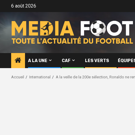
Aller
6 août 2026
au
contenu
A LA UNE
CAF
LES VERTS
ÉQUIPE
Accueil
International
A la veille de la 200e sélection, Ronaldo ne re