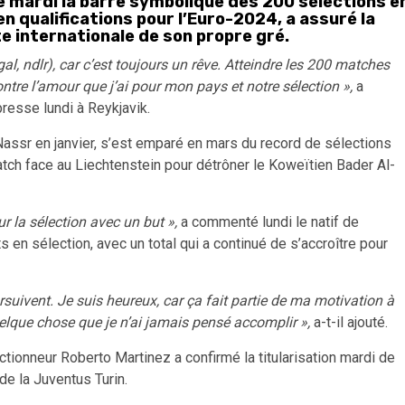
re mardi la barre symbolique des 200 sélections e
en qualifications pour l’Euro-2024, a assuré la
ite internationale de son propre gré.
al, ndlr), car c’est toujours un rêve. Atteindre les 200 matches
ntre l’amour que j’ai pour mon pays et notre sélection »,
a
presse lundi à Reykjavik.
l-Nassr en janvier, s’est emparé en mars du record de sélections
tch face au Liechtenstein pour détrôner le Koweïtien Bader Al-
r la sélection avec un but »,
a commenté lundi le natif de
n sélection, avec un total qui a continué de s’accroître pour
suivent. Je suis heureux, car ça fait partie de ma motivation à
uelque chose que je n’ai jamais pensé accomplir »,
a-t-il ajouté.
ionneur Roberto Martinez a confirmé la titularisation mardi de
de la Juventus Turin.