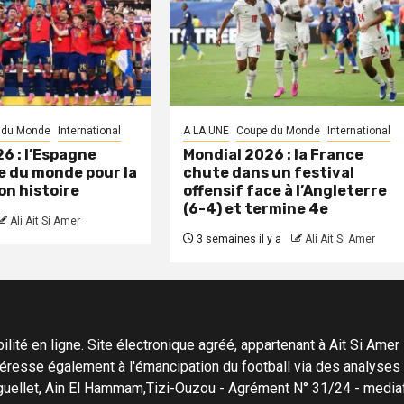
 du Monde
International
A LA UNE
Coupe du Monde
International
6 : l’Espagne
Mondial 2026 : la France
 du monde pour la
chute dans un festival
on histoire
offensif face à l’Angleterre
(6-4) et termine 4e
Ali Ait Si Amer
3 semaines il y a
Ali Ait Si Amer
ité en ligne. Site électronique agréé, appartenant à Ait Si Amer Pro
'intéresse également à l'émancipation du football via des analyse
Menguellet, Ain El Hammam,Tizi-Ouzou - Agrément N° 31/24 - me