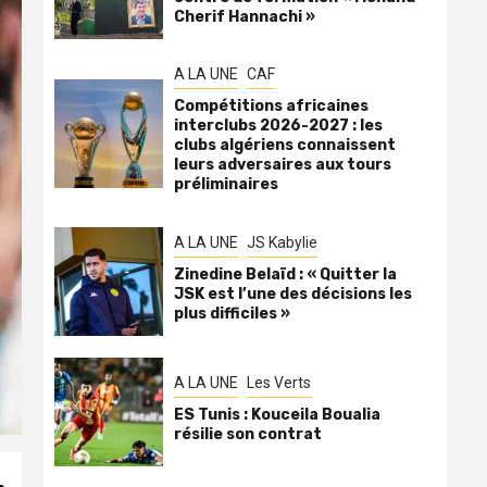
Cherif Hannachi »
A LA UNE
CAF
Compétitions africaines
interclubs 2026-2027 : les
clubs algériens connaissent
leurs adversaires aux tours
préliminaires
A LA UNE
JS Kabylie
Zinedine Belaïd : « Quitter la
JSK est l’une des décisions les
plus difficiles »
A LA UNE
Les Verts
ES Tunis : Kouceila Boualia
résilie son contrat