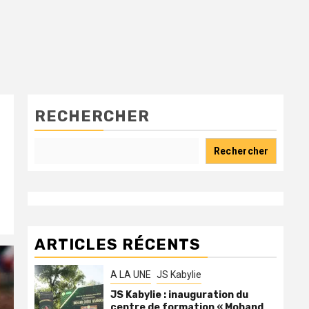
RECHERCHER
Rechercher
ARTICLES RÉCENTS
A LA UNE
JS Kabylie
JS Kabylie : inauguration du
centre de formation « Mohand