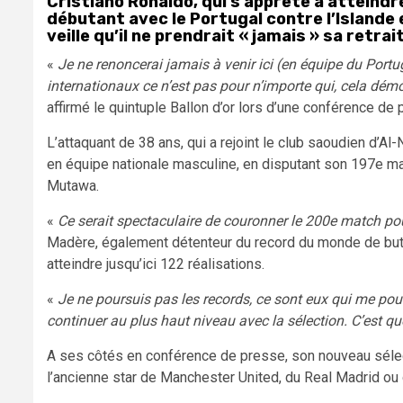
Cristiano Ronaldo, qui s’apprête à atteind
débutant avec le Portugal contre l’Islande 
veille qu’il ne prendrait « jamais » sa retra
«
Je ne renoncerai jamais à venir ici (en équipe du Portug
internationaux ce n’est pas pour n’importe qui, cela démo
affirmé le quintuple Ballon d’or lors d’une conférence de 
L’attaquant de 38 ans, qui a rejoint le club saoudien d’A
en équipe nationale masculine, en disputant son 197e ma
Mutawa.
«
Ce serait spectaculaire de couronner le 200e match pou
Madère, également détenteur du record du monde de buts e
atteindre jusqu’ici 122 réalisations.
«
Je ne poursuis pas les records, ce sont eux qui me pour
continuer au plus haut niveau avec la sélection. C’est q
A ses côtés en conférence de presse, son nouveau sélect
l’ancienne star de Manchester United, du Real Madrid ou 