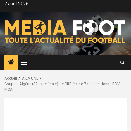
Aller
7 août 2026
au
contenu
Menu
principal
Accueil
A LA UNE
Coupe d’Algérie (32es de finale) : le CRB écarte Zaouia et donne RDV au
MCA