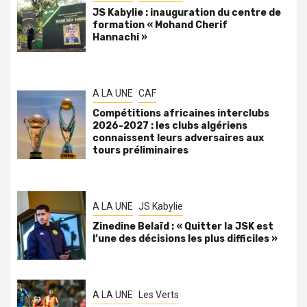
JS Kabylie : inauguration du centre de
formation « Mohand Cherif
Hannachi »
A LA UNE
CAF
Compétitions africaines interclubs
2026-2027 : les clubs algériens
connaissent leurs adversaires aux
tours préliminaires
A LA UNE
JS Kabylie
Zinedine Belaïd : « Quitter la JSK est
l’une des décisions les plus difficiles »
A LA UNE
Les Verts