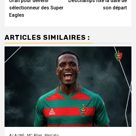
Oran pour devenir
Deschamps fixe la date de
sélectionneur des Super
son départ
Eagles
ARTICLES SIMILAIRES :
A LA UNE
MC Alger
Mercato