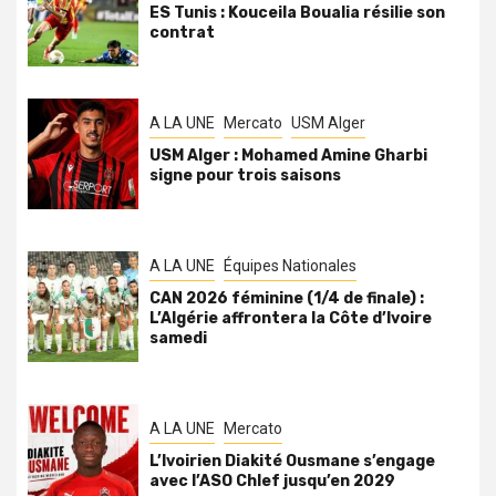
ES Tunis : Kouceila Boualia résilie son
contrat
A LA UNE
Mercato
USM Alger
USM Alger : Mohamed Amine Gharbi
signe pour trois saisons
A LA UNE
Équipes Nationales
CAN 2026 féminine (1/4 de finale) :
L’Algérie affrontera la Côte d’Ivoire
samedi
A LA UNE
Mercato
L’Ivoirien Diakité Ousmane s’engage
avec l’ASO Chlef jusqu’en 2029