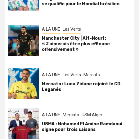
se qualifie pour le Mondial brésilien
A LA UNE
Les Verts
Manchester City | Aït-Nouri :
« J’aimerais être plus efficace
offensivement »
A LA UNE
Les Verts
Mercato
Mercato : Luca Zidane rejoint le CD
Leganés
A LA UNE
Mercato
USM Alger
USMA : Mohamed El Amine Ramdaoui
signe pour trois saisons