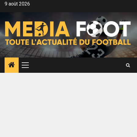
Aller
9 août 2026
au
contenu
Menu
principal