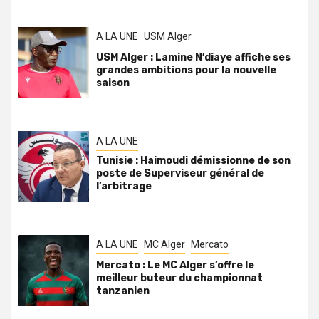
A LA UNE
USM Alger
USM Alger : Lamine N’diaye affiche ses
grandes ambitions pour la nouvelle
saison
A LA UNE
Tunisie : Haimoudi démissionne de son
poste de Superviseur général de
l’arbitrage
A LA UNE
MC Alger
Mercato
Mercato : Le MC Alger s’offre le
meilleur buteur du championnat
tanzanien