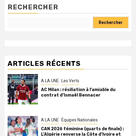
RECHERCHER
Rechercher
ARTICLES RÉCENTS
A LA UNE
Les Verts
AC Milan : résiliation à l’amiable du
contrat d’Ismaël Bennacer
A LA UNE
Équipes Nationales
CAN 2026 féminine (quarts de finale) :
L’Algérie renverse la Côte d’Ivoire et