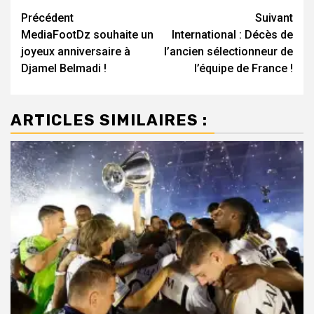
Navigation
Précédent
Suivant
MediaFootDz souhaite un
International : Décès de
d’article
joyeux anniversaire à
l’ancien sélectionneur de
Djamel Belmadi !
l’équipe de France !
ARTICLES SIMILAIRES :