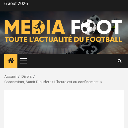
Aller
6 août 2026
au
contenu
Menu
principal
Accueil
Divers
Coronavirus, Samir Djouder : « L’heure est au confinement. »