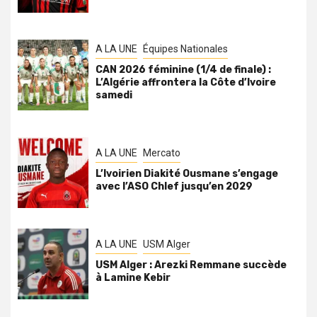
A LA UNE
Équipes Nationales
CAN 2026 féminine (1/4 de finale) :
L’Algérie affrontera la Côte d’Ivoire
samedi
A LA UNE
Mercato
L’Ivoirien Diakité Ousmane s’engage
avec l’ASO Chlef jusqu’en 2029
A LA UNE
USM Alger
USM Alger : Arezki Remmane succède
à Lamine Kebir