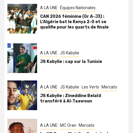
A LA UNE
Équipes Nationales
CAN 2026 féminine (Gr A-J3) :
L’Algérie bat le Kenya 2-0 et se
qualifie pour les quarts de finale
A LA UNE
JS Kabylie
JS Kabylie : cap sur la Tunisie
A LA UNE
JS Kabylie
Les Verts
Mercato
JS Kabylie : Zineddine Belaïd
transféré à Al-Taawoun
A LA UNE
MC Oran
Mercato