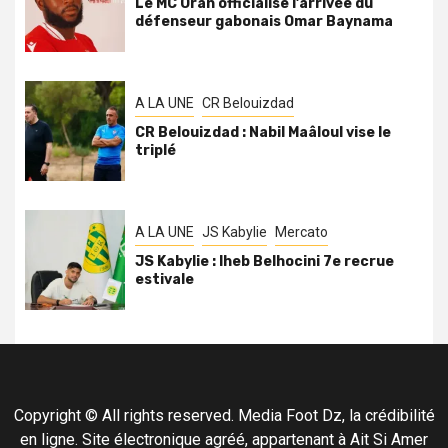
Le MC Oran officialise l’arrivée du
défenseur gabonais Omar Baynama
A LA UNE
CR Belouizdad
CR Belouizdad : Nabil Maâloul vise le
triplé
A LA UNE
JS Kabylie
Mercato
JS Kabylie : Iheb Belhocini 7e recrue
estivale
Copyright © All rights reserved. Media Foot Dz, la crédibilité
en ligne. Site électronique agréé, appartenant à Ait Si Amer