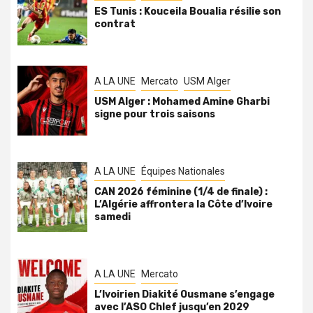
ES Tunis : Kouceila Boualia résilie son
contrat
A LA UNE
Mercato
USM Alger
USM Alger : Mohamed Amine Gharbi
signe pour trois saisons
A LA UNE
Équipes Nationales
CAN 2026 féminine (1/4 de finale) :
L’Algérie affrontera la Côte d’Ivoire
samedi
A LA UNE
Mercato
L’Ivoirien Diakité Ousmane s’engage
avec l’ASO Chlef jusqu’en 2029