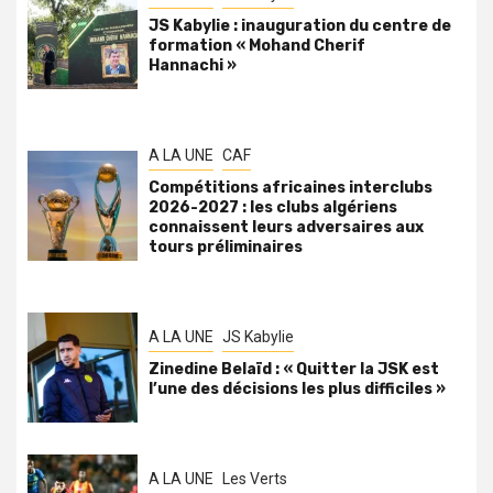
JS Kabylie : inauguration du centre de
formation « Mohand Cherif
Hannachi »
A LA UNE
CAF
Compétitions africaines interclubs
2026-2027 : les clubs algériens
connaissent leurs adversaires aux
tours préliminaires
A LA UNE
JS Kabylie
Zinedine Belaïd : « Quitter la JSK est
l’une des décisions les plus difficiles »
A LA UNE
Les Verts