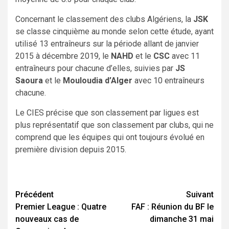
Concernant le classement des clubs Algériens, la
JSK
se classe cinquième au monde selon cette étude, ayant
utilisé 13 entraîneurs sur la période allant de janvier
2015 à décembre 2019, le
NAHD
et le
CSC
avec 11
entraîneurs pour chacune d’elles, suivies par
JS
Saoura
et le
Mouloudia d’Alger
avec 10 entraîneurs
chacune.
Le CIES précise que son classement par ligues est
plus représentatif que son classement par clubs, qui ne
comprend que les équipes qui ont toujours évolué en
première division depuis 2015.
Navigation
Précédent
Suivant
Premier League : Quatre
FAF : Réunion du BF le
d’article
nouveaux cas de
dimanche 31 mai