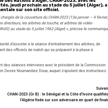
ue des Nations à Alger, CHAN-2023, avec les
s, jeudi prochain au stade du 5 juillet (Alger), a
ntale sur son site officiel.
chargés de la couverture du CHAN-2023 (13e janvier – 4 février)
s directeurs, les arbitres de touche, et arbitres de vidéo-
(9h00) au stade du 5 juillet 1962 (Alger
) », précise le communiqu
nité d’assister à la séance d’entraînement des arbitres, de
nt des officiels de match qui se préparent à la phase à
t des séances interviews avec le président de la Commission
oirien Desire Noumandiez Doue, auquel s’ajoutent des instructeurs
Suivan
CHAN-2023 (Gr B) : le Sénégal et la Côte d’Ivoire qualifiés
l’Algérie fixée sur son adversaire en quart de final