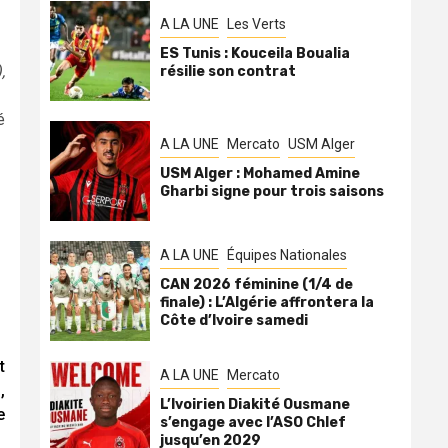
A LA UNE
Les Verts
ES Tunis : Kouceila Boualia
,
résilie son contrat
é
A LA UNE
Mercato
USM Alger
USM Alger : Mohamed Amine
Gharbi signe pour trois saisons
A LA UNE
Équipes Nationales
CAN 2026 féminine (1/4 de
finale) : L’Algérie affrontera la
Côte d’Ivoire samedi
t
A LA UNE
Mercato
,
L’Ivoirien Diakité Ousmane
e
s’engage avec l’ASO Chlef
jusqu’en 2029