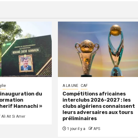
ylie
A LA UNE
CAF
: inauguration du
Compétitions africaines
formation
interclubs 2026-2027 : les
herif Hannachi »
clubs algériens connaissent
leurs adversaires aux tours
Ali Ait Si Amer
préliminaires
1 jour il y a
APS