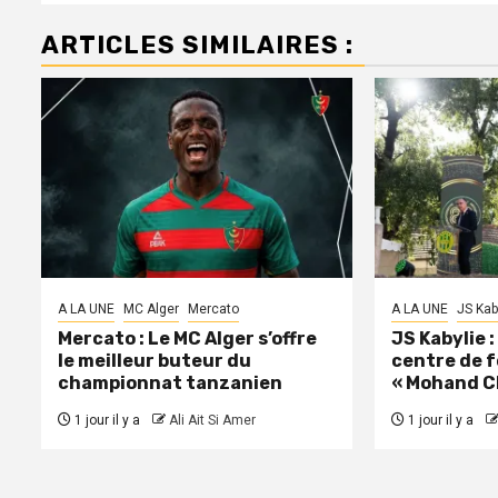
ARTICLES SIMILAIRES :
A LA UNE
MC Alger
Mercato
A LA UNE
JS Kab
Mercato : Le MC Alger s’offre
JS Kabylie 
le meilleur buteur du
centre de 
championnat tanzanien
« Mohand C
1 jour il y a
Ali Ait Si Amer
1 jour il y a