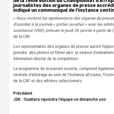
de la 7ème édition du Championnat d’Afriq
journalistes des organes de presse accrédité
indiqué un communiqué de l’instance contine
«
Nous invitons les représentants des organes de presse 
d’assister à la journée « portes ouvertes » avec les arbitre
assistance (VAR), prévues le jeudi 26 janvier à partir de 
de la CAF.
Les représentants des organes de presse auront l’opportu
prendre des photos et filmer des la séance d’entraîneme
élimination directe de la compétition.
Le programme de la journée ouverte, comprend égalemen
centrale d’arbitrage au sein de l’instance africaine, l’Iv
de la CAF et des arbitres sélectionnés.
Navigation
Précédent
JSK : Ouattara rejoindra l’équipe ce dimanche soir
d’article