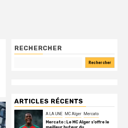
RECHERCHER
Rechercher
ARTICLES RÉCENTS
A LA UNE
MC Alger
Mercato
Mercato : Le MC Alger s’offre le
meilleur buteur du