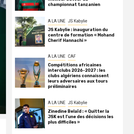
championnat tanzanien
A LA UNE
JS Kabylie
JS Kabylie : inauguration du
centre de formation « Mohand
Cherif Hannachi »
A LA UNE
CAF
Compétitions africaines
interclubs 2026-2027 : les
clubs algériens connaissent
leurs adversaires aux tours
préliminaires
A LA UNE
JS Kabylie
Zinedine Belaïd : « Quitter la
JSK est l’une des décisions les
plus difficiles »