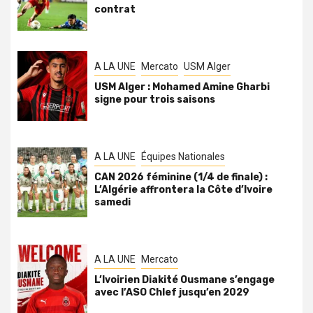
contrat
A LA UNE
Mercato
USM Alger
USM Alger : Mohamed Amine Gharbi
signe pour trois saisons
A LA UNE
Équipes Nationales
CAN 2026 féminine (1/4 de finale) :
L’Algérie affrontera la Côte d’Ivoire
samedi
A LA UNE
Mercato
L’Ivoirien Diakité Ousmane s’engage
avec l’ASO Chlef jusqu’en 2029