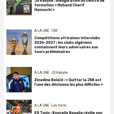
JS Kabylie : inauguration du centre de
formation « Mohand Cherif
Hannachi »
A LA UNE
CAF
Compétitions africaines interclubs
2026-2027 : les clubs algériens
connaissent leurs adversaires aux
tours préliminaires
A LA UNE
JS Kabylie
Zinedine Belaïd : « Quitter la JSK est
l’une des décisions les plus difficiles »
A LA UNE
Les Verts
ES Tunis : Kouceila Boualia résilie son