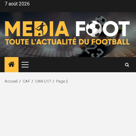
Aller
7 août 2026
au
contenu
Menu
principal
Accueil
CAF
CAN U17
Page 2