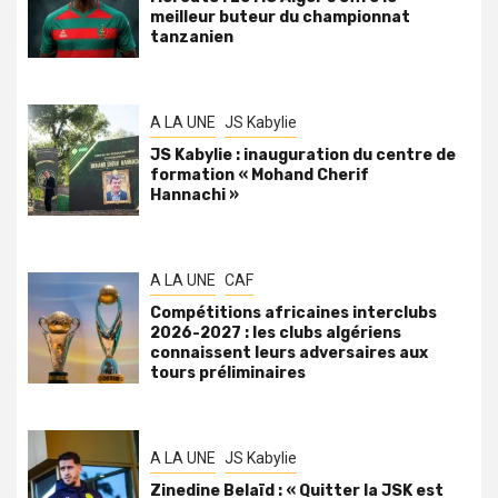
meilleur buteur du championnat
tanzanien
A LA UNE
JS Kabylie
JS Kabylie : inauguration du centre de
formation « Mohand Cherif
Hannachi »
A LA UNE
CAF
Compétitions africaines interclubs
2026-2027 : les clubs algériens
connaissent leurs adversaires aux
tours préliminaires
A LA UNE
JS Kabylie
Zinedine Belaïd : « Quitter la JSK est