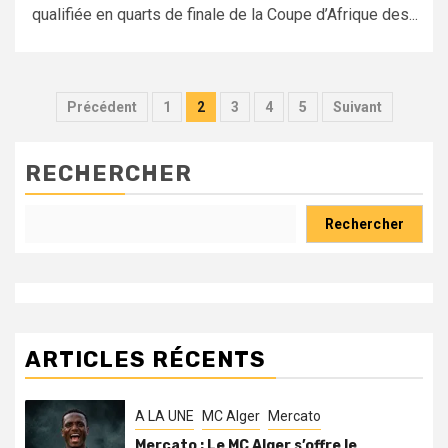
qualifiée en quarts de finale de la Coupe d’Afrique des...
Pagination
Précédent
1
2
3
4
5
Suivant
des
publications
RECHERCHER
Rechercher
ARTICLES RÉCENTS
A LA UNE
MC Alger
Mercato
Mercato : Le MC Alger s’offre le