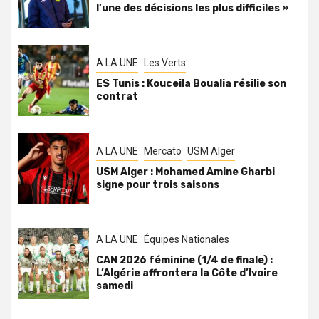
l’une des décisions les plus difficiles »
A LA UNE
Les Verts
ES Tunis : Kouceila Boualia résilie son
contrat
A LA UNE
Mercato
USM Alger
USM Alger : Mohamed Amine Gharbi
signe pour trois saisons
A LA UNE
Équipes Nationales
CAN 2026 féminine (1/4 de finale) :
L’Algérie affrontera la Côte d’Ivoire
samedi