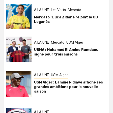
A LA UNE
Les Verts
Mercato
Mercato : Luca Zidane rejoint le CD
Leganés
A LA UNE
Mercato
USM Alger
USMA : Mohamed El Amine Ramdaoui
signe pour trois saisons
A LA UNE
USM Alger
USM Alger : Lamine N’diaye affiche ses
grandes ambitions pour la nouvelle
saison
A LA UNE