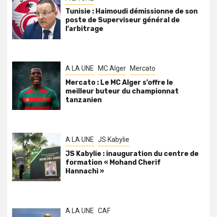
Tunisie : Haimoudi démissionne de son
poste de Superviseur général de
l’arbitrage
A LA UNE
MC Alger
Mercato
Mercato : Le MC Alger s’offre le
meilleur buteur du championnat
tanzanien
A LA UNE
JS Kabylie
JS Kabylie : inauguration du centre de
formation « Mohand Cherif
Hannachi »
A LA UNE
CAF