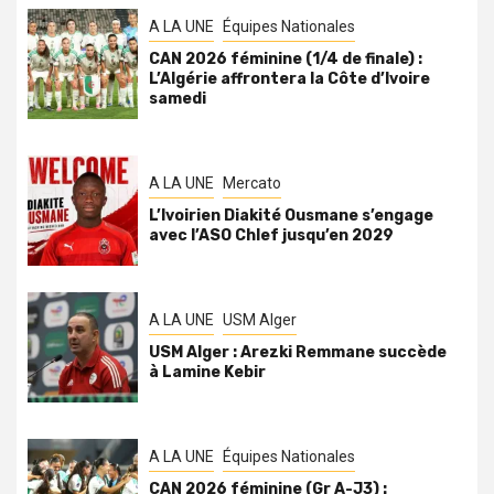
A LA UNE
Équipes Nationales
CAN 2026 féminine (1/4 de finale) :
L’Algérie affrontera la Côte d’Ivoire
samedi
A LA UNE
Mercato
L’Ivoirien Diakité Ousmane s’engage
avec l’ASO Chlef jusqu’en 2029
A LA UNE
USM Alger
USM Alger : Arezki Remmane succède
à Lamine Kebir
A LA UNE
Équipes Nationales
CAN 2026 féminine (Gr A-J3) :