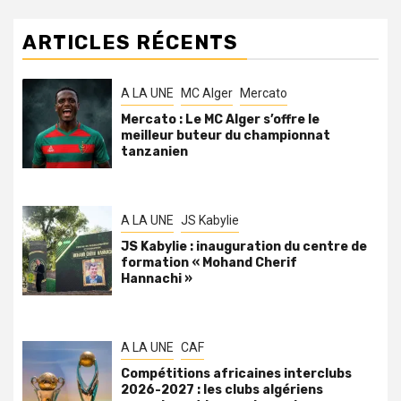
ARTICLES RÉCENTS
A LA UNE
MC Alger
Mercato
Mercato : Le MC Alger s’offre le
meilleur buteur du championnat
tanzanien
A LA UNE
JS Kabylie
JS Kabylie : inauguration du centre de
formation « Mohand Cherif
Hannachi »
A LA UNE
CAF
Compétitions africaines interclubs
2026-2027 : les clubs algériens