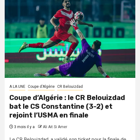
A LA UNE
Coupe d'Algérie
CR Belouizdad
Coupe d’Algérie : le CR Belouizdad
bat le CS Constantine (3-2) et
rejoint l’USMA en finale
3 mois il y a
Ali Ait Si Amer
Le CR Belouizdad, a validé son ticket pour la finale de