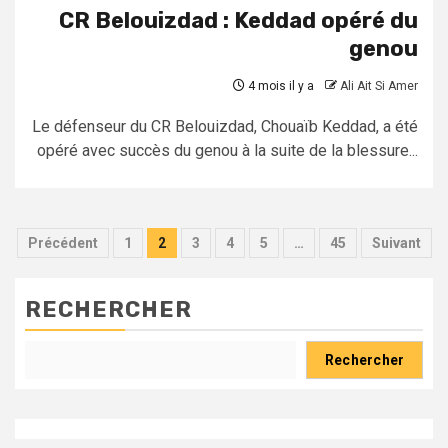
CR Belouizdad : Keddad opéré du
genou
4 mois il y a
Ali Ait Si Amer
Le défenseur du CR Belouizdad, Chouaïb Keddad, a été
opéré avec succès du genou à la suite de la blessure...
Pagination
Précédent
1
2
3
4
5
…
45
Suivant
des
publications
RECHERCHER
Rechercher