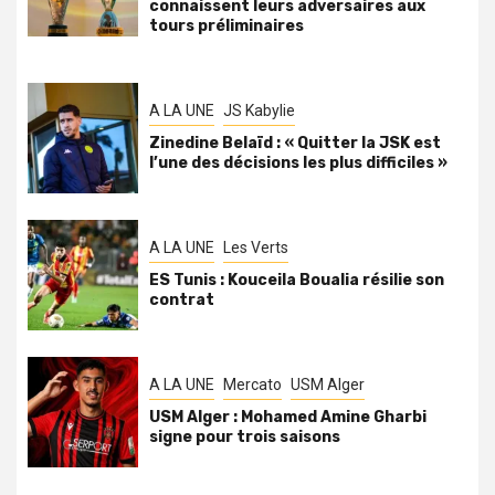
connaissent leurs adversaires aux
tours préliminaires
A LA UNE
JS Kabylie
Zinedine Belaïd : « Quitter la JSK est
l’une des décisions les plus difficiles »
A LA UNE
Les Verts
ES Tunis : Kouceila Boualia résilie son
contrat
A LA UNE
Mercato
USM Alger
USM Alger : Mohamed Amine Gharbi
signe pour trois saisons