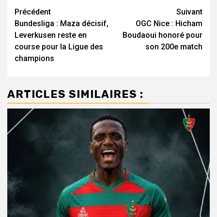
Navigation
Précédent
Suivant
Bundesliga : Maza décisif,
OGC Nice : Hicham
d’article
Leverkusen reste en
Boudaoui honoré pour
course pour la Ligue des
son 200e match
champions
ARTICLES SIMILAIRES :