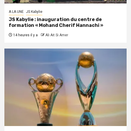
A LA UNE
JS Kabylie
JS Kabylie : inauguration du centre de
formation « Mohand Cherif Hannachi »
14 heures il y a
Ali Ait Si Amer