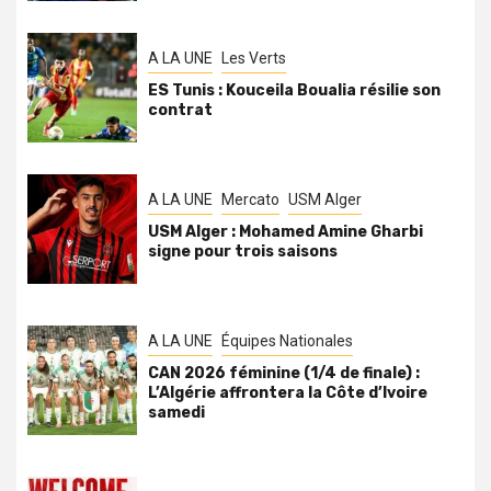
A LA UNE
Les Verts
ES Tunis : Kouceila Boualia résilie son
contrat
A LA UNE
Mercato
USM Alger
USM Alger : Mohamed Amine Gharbi
signe pour trois saisons
A LA UNE
Équipes Nationales
CAN 2026 féminine (1/4 de finale) :
L’Algérie affrontera la Côte d’Ivoire
samedi