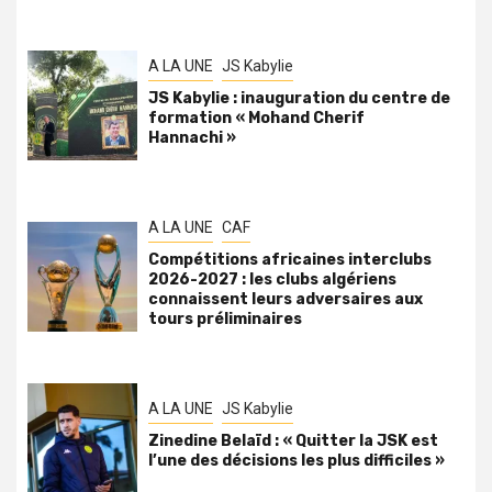
A LA UNE
JS Kabylie
JS Kabylie : inauguration du centre de
formation « Mohand Cherif
Hannachi »
A LA UNE
CAF
Compétitions africaines interclubs
2026-2027 : les clubs algériens
connaissent leurs adversaires aux
tours préliminaires
A LA UNE
JS Kabylie
Zinedine Belaïd : « Quitter la JSK est
l’une des décisions les plus difficiles »