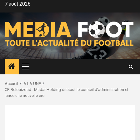
Aller
7 août 2026
au
contenu
Menu
principal
Accueil
A LA UNE
CR Belouizdad : Madar Holding dissout le conseil d’administration et
lance une nouvelle ère