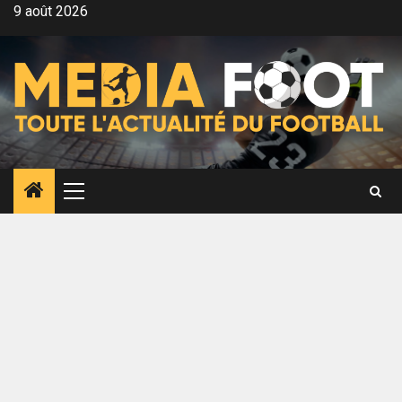
Aller
9 août 2026
au
contenu
Menu
principal