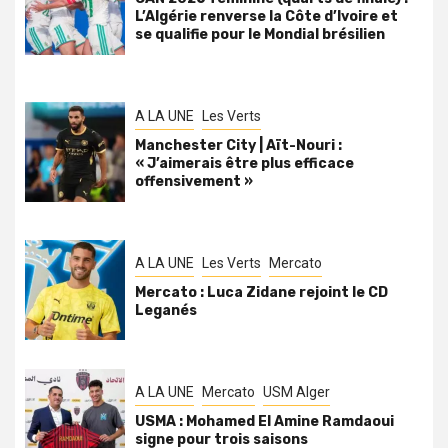
L’Algérie renverse la Côte d’Ivoire et
se qualifie pour le Mondial brésilien
A LA UNE
Les Verts
Manchester City | Aït-Nouri :
« J’aimerais être plus efficace
offensivement »
A LA UNE
Les Verts
Mercato
Mercato : Luca Zidane rejoint le CD
Leganés
A LA UNE
Mercato
USM Alger
USMA : Mohamed El Amine Ramdaoui
signe pour trois saisons