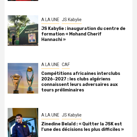
A LA UNE
JS Kabylie
JS Kabylie : inauguration du centre de
formation « Mohand Cherif
Hannachi »
A LA UNE
CAF
Compétitions africaines interclubs
2026-2027 : les clubs algériens
connaissent leurs adversaires aux
tours préliminaires
A LA UNE
JS Kabylie
Zinedine Belaïd : « Quitter la JSK est
l’une des décisions les plus difficiles »