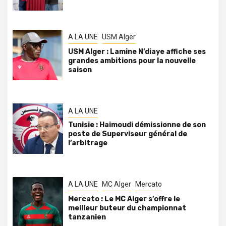
A LA UNE
USM Alger
USM Alger : Lamine N’diaye affiche ses
grandes ambitions pour la nouvelle
saison
A LA UNE
Tunisie : Haimoudi démissionne de son
poste de Superviseur général de
l’arbitrage
A LA UNE
MC Alger
Mercato
Mercato : Le MC Alger s’offre le
meilleur buteur du championnat
tanzanien