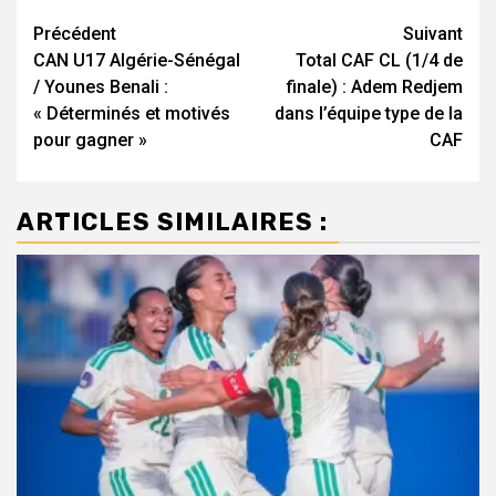
Navigation
Précédent
Suivant
CAN U17 Algérie-Sénégal
Total CAF CL (1/4 de
d’article
/ Younes Benali :
finale) : Adem Redjem
« Déterminés et motivés
dans l’équipe type de la
pour gagner »
CAF
ARTICLES SIMILAIRES :