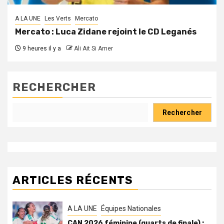
A LA UNE
Les Verts
Mercato
Mercato : Luca Zidane rejoint le CD Leganés
9 heures il y a
Ali Ait Si Amer
RECHERCHER
Rechercher
ARTICLES RÉCENTS
A LA UNE
Équipes Nationales
CAN 2026 féminine (quarts de finale) :