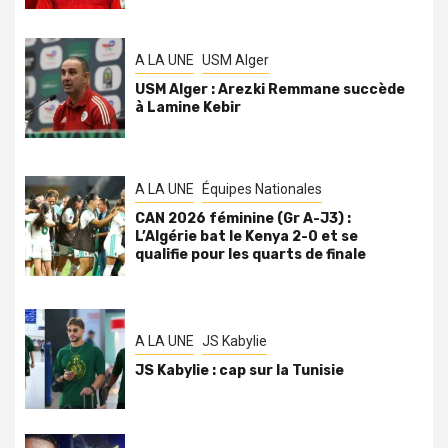
A LA UNE
USM Alger
USM Alger : Arezki Remmane succède
à Lamine Kebir
A LA UNE
Équipes Nationales
CAN 2026 féminine (Gr A-J3) :
L’Algérie bat le Kenya 2-0 et se
qualifie pour les quarts de finale
A LA UNE
JS Kabylie
JS Kabylie : cap sur la Tunisie