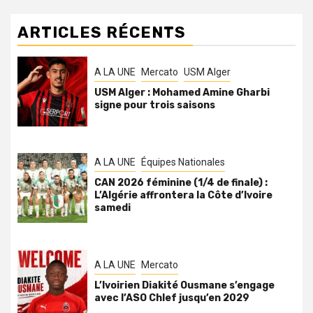
ARTICLES RÉCENTS
A LA UNE
Mercato
USM Alger
USM Alger : Mohamed Amine Gharbi
signe pour trois saisons
A LA UNE
Équipes Nationales
CAN 2026 féminine (1/4 de finale) :
L’Algérie affrontera la Côte d’Ivoire
samedi
A LA UNE
Mercato
L’Ivoirien Diakité Ousmane s’engage
avec l’ASO Chlef jusqu’en 2029