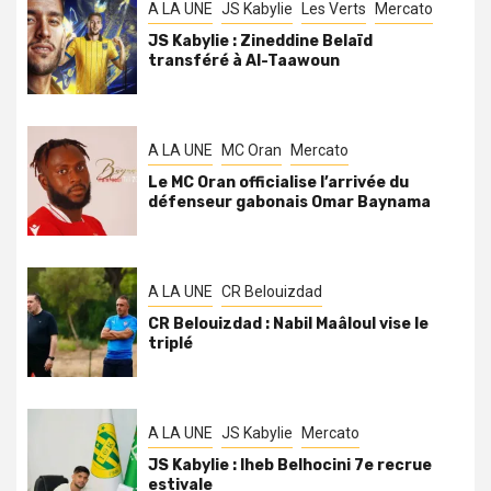
A LA UNE
JS Kabylie
Les Verts
Mercato
JS Kabylie : Zineddine Belaïd
transféré à Al-Taawoun
A LA UNE
MC Oran
Mercato
Le MC Oran officialise l’arrivée du
défenseur gabonais Omar Baynama
A LA UNE
CR Belouizdad
CR Belouizdad : Nabil Maâloul vise le
triplé
A LA UNE
JS Kabylie
Mercato
JS Kabylie : Iheb Belhocini 7e recrue
estivale