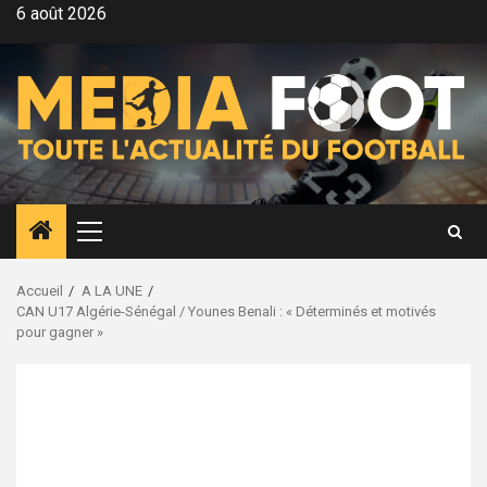
Aller
6 août 2026
au
contenu
Menu
principal
Accueil
A LA UNE
CAN U17 Algérie-Sénégal / Younes Benali : « Déterminés et motivés
pour gagner »