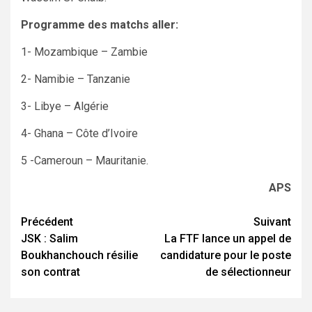
Programme des matchs aller:
1- Mozambique – Zambie
2- Namibie – Tanzanie
3- Libye – Algérie
4- Ghana – Côte d’Ivoire
5 -Cameroun – Mauritanie.
APS
Navigation
Précédent
Suivant
JSK : Salim
La FTF lance un appel de
d’article
Boukhanchouch résilie
candidature pour le poste
son contrat
de sélectionneur