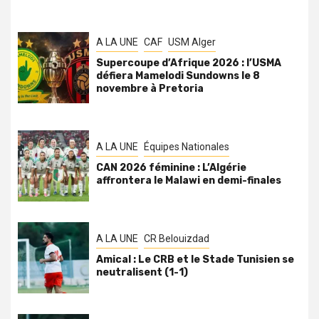
A LA UNE
CAF
USM Alger
Supercoupe d’Afrique 2026 : l’USMA
défiera Mamelodi Sundowns le 8
novembre à Pretoria
A LA UNE
Équipes Nationales
CAN 2026 féminine : L’Algérie
affrontera le Malawi en demi-finales
A LA UNE
CR Belouizdad
Amical : Le CRB et le Stade Tunisien se
neutralisent (1-1)