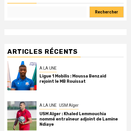
Rechercher
ARTICLES RÉCENTS
A LA UNE
Ligue 1 Mobilis : Moussa Benzaid
rejoint le MB Rouissat
A LA UNE
USM Alger
USM Alger : Khaled Lemmouchia
nommé entraîneur adjoint de Lamine
Ndiaye