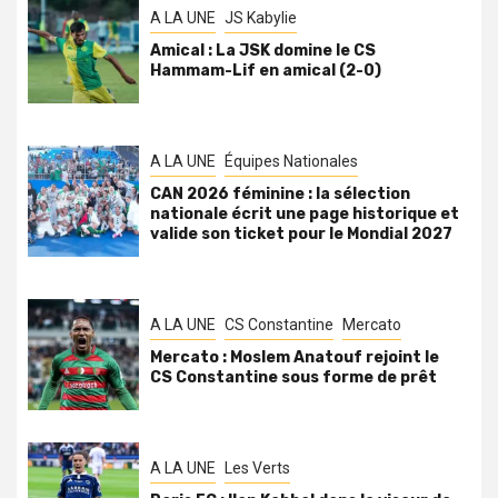
A LA UNE
JS Kabylie
Amical : La JSK domine le CS
Hammam-Lif en amical (2-0)
A LA UNE
Équipes Nationales
CAN 2026 féminine : la sélection
nationale écrit une page historique et
valide son ticket pour le Mondial 2027
A LA UNE
CS Constantine
Mercato
Mercato : Moslem Anatouf rejoint le
CS Constantine sous forme de prêt
A LA UNE
Les Verts