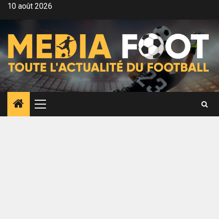
Aller
10 août 2026
au
contenu
Menu
principal