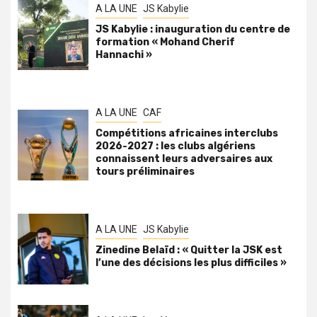
A LA UNE
JS Kabylie
JS Kabylie : inauguration du centre de
formation « Mohand Cherif
Hannachi »
A LA UNE
CAF
Compétitions africaines interclubs
2026-2027 : les clubs algériens
connaissent leurs adversaires aux
tours préliminaires
A LA UNE
JS Kabylie
Zinedine Belaïd : « Quitter la JSK est
l’une des décisions les plus difficiles »