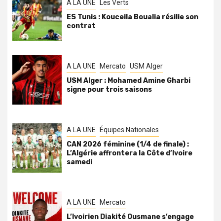
A LA UNE
Les Verts
ES Tunis : Kouceila Boualia résilie son
contrat
A LA UNE
Mercato
USM Alger
USM Alger : Mohamed Amine Gharbi
signe pour trois saisons
A LA UNE
Équipes Nationales
CAN 2026 féminine (1/4 de finale) :
L’Algérie affrontera la Côte d’Ivoire
samedi
A LA UNE
Mercato
L’Ivoirien Diakité Ousmane s’engage