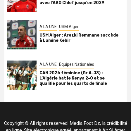
avec l’ASO Chlef jusqu’en 2029
A LA UNE
USM Alger
USM Alger : Arezki Remmane succède
à Lamine Kebir
A LA UNE
Équipes Nationales
CAN 2026 féminine (Gr A-J3) :
L’Algérie bat le Kenya 2-0 et se
qualifie pour les quarts de finale
Copyright © All rights reserved. Media Foot Dz, la crédibilité
en ligne. Site électronique agréé, appartenant à Ait Si Amer