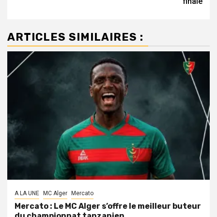
finale
ARTICLES SIMILAIRES :
A LA UNE
MC Alger
Mercato
Mercato : Le MC Alger s’offre le meilleur buteur
du championnat tanzanien