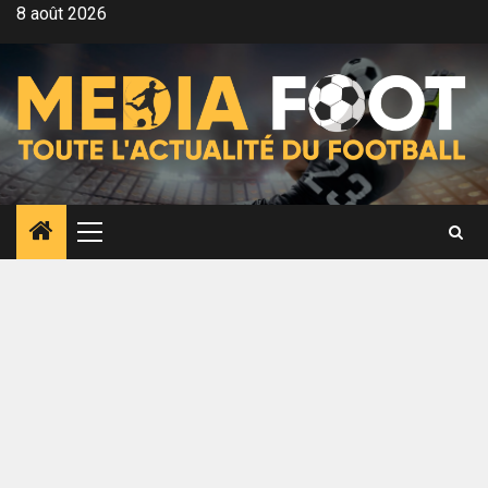
Aller
8 août 2026
au
contenu
Menu
principal