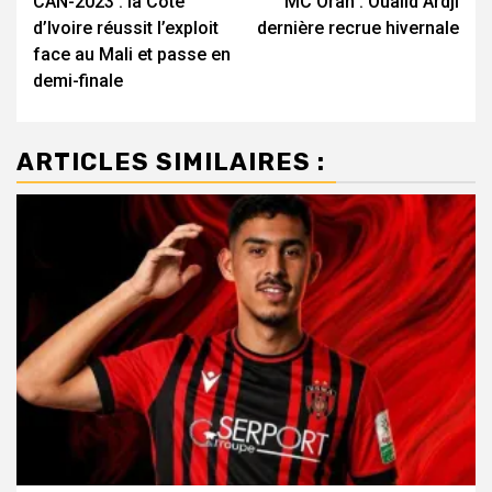
CAN-2023 : la Côte
MC Oran : Oualid Ardji
d’article
d’Ivoire réussit l’exploit
dernière recrue hivernale
face au Mali et passe en
demi-finale
ARTICLES SIMILAIRES :