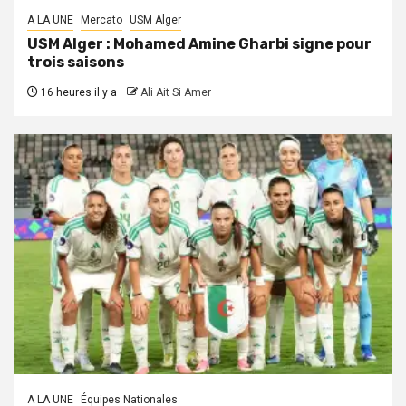
A LA UNE
Mercato
USM Alger
USM Alger : Mohamed Amine Gharbi signe pour
trois saisons
16 heures il y a
Ali Ait Si Amer
A LA UNE
Équipes Nationales