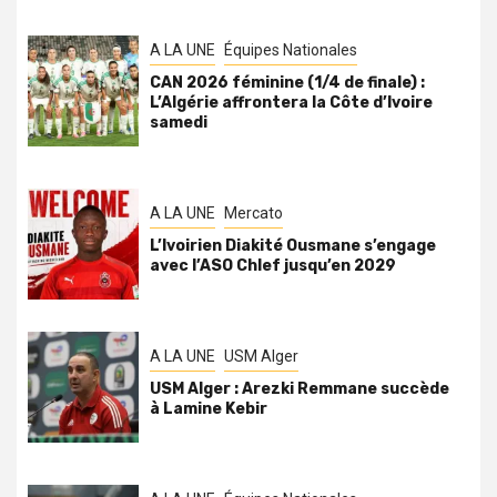
A LA UNE
Équipes Nationales
CAN 2026 féminine (1/4 de finale) :
L’Algérie affrontera la Côte d’Ivoire
samedi
A LA UNE
Mercato
L’Ivoirien Diakité Ousmane s’engage
avec l’ASO Chlef jusqu’en 2029
A LA UNE
USM Alger
USM Alger : Arezki Remmane succède
à Lamine Kebir