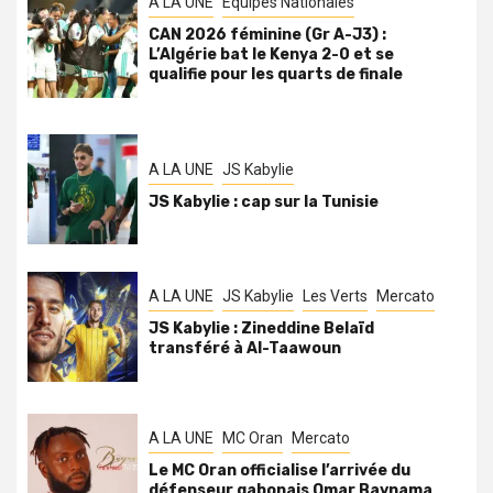
A LA UNE
Équipes Nationales
CAN 2026 féminine (Gr A-J3) :
L’Algérie bat le Kenya 2-0 et se
qualifie pour les quarts de finale
A LA UNE
JS Kabylie
JS Kabylie : cap sur la Tunisie
A LA UNE
JS Kabylie
Les Verts
Mercato
JS Kabylie : Zineddine Belaïd
transféré à Al-Taawoun
A LA UNE
MC Oran
Mercato
Le MC Oran officialise l’arrivée du
défenseur gabonais Omar Baynama