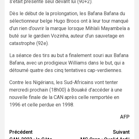
s’était présenté seul devant lui (90+2).
Dès le début de la prolongation, les Bafana Bafana du
sélectionneur belge Hugo Broos ont à leur tour manqué
d’un rien d’ouvrir la marque lorsque Mihlali Mayambela a
buté sur le gardien Vozinha, auteur d’un sauvetage en
catastrophe (92e).
La séance des tirs au but a finalement souri aux Bafana
Bafana, avec un prodigieux Williams dans le but, qui a
détourné quatre des cinq tentatives cap-verdiennes.
Contre les Nigérians, les Sud-Africains vont tenter
mercredi prochain (18h00) à Bouaké d’accéder à une
nouvelle finale de la CAN après celle remportée en
1996 et celle perdue en 1998.
AFP
Navigation
Précédent
Suivant