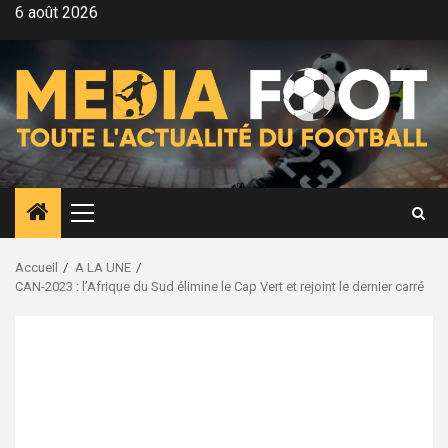
Aller
6 août 2026
au
contenu
Menu
principal
Accueil
A LA UNE
CAN-2023 : l’Afrique du Sud élimine le Cap Vert et rejoint le dernier carré