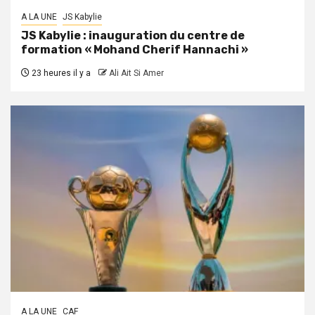
A LA UNE
JS Kabylie
JS Kabylie : inauguration du centre de
formation « Mohand Cherif Hannachi »
23 heures il y a
Ali Ait Si Amer
A LA UNE
CAF