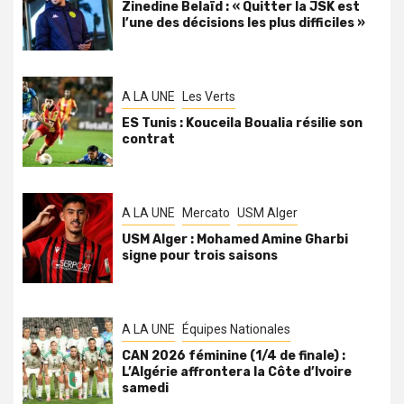
Zinedine Belaïd : « Quitter la JSK est
l’une des décisions les plus difficiles »
A LA UNE
Les Verts
ES Tunis : Kouceila Boualia résilie son
contrat
A LA UNE
Mercato
USM Alger
USM Alger : Mohamed Amine Gharbi
signe pour trois saisons
A LA UNE
Équipes Nationales
CAN 2026 féminine (1/4 de finale) :
L’Algérie affrontera la Côte d’Ivoire
samedi