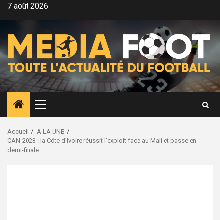
Aller
7 août 2026
au
contenu
Menu
principal
Accueil
A LA UNE
CAN-2023 : la Côte d’Ivoire réussit l’exploit face au Mali et passe en
demi-finale