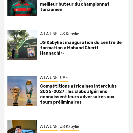
meilleur buteur du championnat
tanzanien
A LA UNE
JS Kabylie
JS Kabylie : inauguration du centre de
formation « Mohand Cherif
Hannachi »
A LA UNE
CAF
Compétitions africaines interclubs
2026-2027 : les clubs algériens
connaissent leurs adversaires aux
tours préliminaires
A LA UNE
JS Kabylie