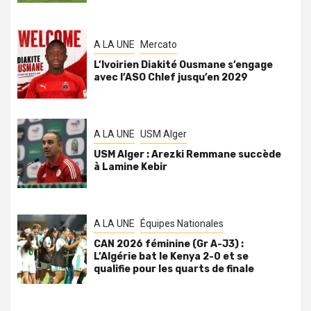
A LA UNE
Mercato
L’Ivoirien Diakité Ousmane s’engage
avec l’ASO Chlef jusqu’en 2029
A LA UNE
USM Alger
USM Alger : Arezki Remmane succède
à Lamine Kebir
A LA UNE
Équipes Nationales
CAN 2026 féminine (Gr A-J3) :
L’Algérie bat le Kenya 2-0 et se
qualifie pour les quarts de finale